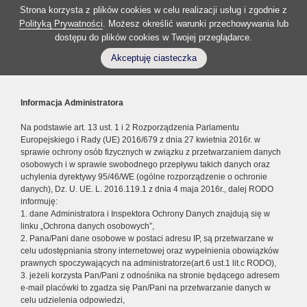
Strona korzysta z plików cookies w celu realizacji usług i zgodnie z
Polityką Prywatności
. Możesz określić warunki przechowywania lub
dostępu do plików cookies w Twojej przeglądarce.
Akceptuję ciasteczka
Informacja Administratora
Na podstawie art. 13 ust. 1 i 2 Rozporządzenia Parlamentu
Europejskiego i Rady (UE) 2016/679 z dnia 27 kwietnia 2016r. w
sprawie ochrony osób fizycznych w związku z przetwarzaniem danych
osobowych i w sprawie swobodnego przepływu takich danych oraz
uchylenia dyrektywy 95/46/WE (ogólne rozporządzenie o ochronie
danych), Dz. U. UE. L. 2016.119.1 z dnia 4 maja 2016r., dalej RODO
informuję:
1. dane Administratora i Inspektora Ochrony Danych znajdują się w
linku „Ochrona danych osobowych”,
2. Pana/Pani dane osobowe w postaci adresu IP, są przetwarzane w
celu udostępniania strony internetowej oraz wypełnienia obowiązków
prawnych spoczywających na administratorze(art.6 ust.1 lit.c RODO),
3. jeżeli korzysta Pan/Pani z odnośnika na stronie będącego adresem
e-mail placówki to zgadza się Pan/Pani na przetwarzanie danych w
celu udzielenia odpowiedzi,