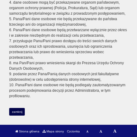
4. dane osobowe mogą być przekazywane organom państwowym,
organom ochrony prawnej (Policja, Prokuratura, Sąd) lub organom
samorządu terytorialnego w związku z prowadzonym postępowaniem,
5. Pana/Pani dane osobowe nie będą przekazywane do państwa
trzeciego ani do organizacji międzynarodowej,
6. Pana/Pani dane osobowe będą przetwarzane wyłącznie przez okres
i w zakresie niezbędnym do realizacji celu przetwarzania,
7. przysługuje Panu/Pani prawo dostępu do treści swoich danych
osobowych oraz ich sprostowania, usunięcia lub ograniczenia
przetwarzania lub prawo do wniesienia sprzeciwu wobec
przetwarzania,
8. ma Pan/Pani prawo wniesienia skargi do Prezesa Urzędu Ochrony
Danych Osobowych,
9. podanie przez Pana/Panią danych osobowych jest fakultatywne
(dobrowolne) w celu udostępnienia strony internetowej,
10. Pana/Pani dane osobowe nie będą podlegały zautomatyzowanym
procesom podejmowania decyzji przez Administratora, w tym
profilowaniu.
zamknij
Strona główna
Mapa strony
Czcionka