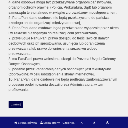
4. dane osobowe mogą być przekazywane organom państwowym,
organom ochrony prawnej (Policja, Prokuratura, Sąd) lub organom
samorządu terytorialnego w związku z prowadzonym postępowaniem,
5. Pana/Pani dane osobowe nie będą przekazywane do państwa
trzeciego ani do organizacji międzynarodowej,
6. Pana/Pani dane osobowe będą przetwarzane wyłącznie przez okres
i w zakresie niezbędnym do realizacji celu przetwarzania,
7. przysługuje Panu/Pani prawo dostępu do treści swoich danych
osobowych oraz ich sprostowania, usunięcia lub ograniczenia
przetwarzania lub prawo do wniesienia sprzeciwu wobec
przetwarzania,
8. ma Pan/Pani prawo wniesienia skargi do Prezesa Urzędu Ochrony
Danych Osobowych,
9. podanie przez Pana/Panią danych osobowych jest fakultatywne
(dobrowolne) w celu udostępnienia strony internetowej,
10. Pana/Pani dane osobowe nie będą podlegały zautomatyzowanym
procesom podejmowania decyzji przez Administratora, w tym
profilowaniu.
zamknij
Strona główna
Mapa strony
Czcionka