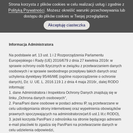
Strona korzysta z plików cookies w celu realizacji usług i zgodnie z
Polityką Prywatności
. Możesz określić warunki przechowywania lub
dostępu do plików cookies w Twojej przeglądarce.
Akceptuję ciasteczka
Informacja Administratora
Na podstawie art. 13 ust. 1 i 2 Rozporządzenia Parlamentu
Europejskiego i Rady (UE) 2016/679 z dnia 27 kwietnia 2016r. w
sprawie ochrony osób fizycznych w związku z przetwarzaniem danych
osobowych i w sprawie swobodnego przepływu takich danych oraz
uchylenia dyrektywy 95/46/WE (ogólne rozporządzenie o ochronie
danych), Dz. U. UE. L. 2016.119.1 z dnia 4 maja 2016r., dalej RODO
informuję:
1. dane Administratora i Inspektora Ochrony Danych znajdują się w
linku „Ochrona danych osobowych”,
2. Pana/Pani dane osobowe w postaci adresu IP, są przetwarzane w
celu udostępniania strony internetowej oraz wypełnienia obowiązków
prawnych spoczywających na administratorze(art.6 ust.1 lit.c RODO),
3. jeżeli korzysta Pan/Pani z odnośnika na stronie będącego adresem
e-mail placówki to zgadza się Pan/Pani na przetwarzanie danych w
celu udzielenia odpowiedzi,