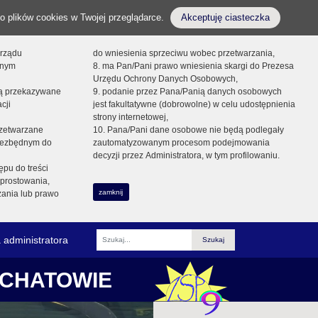
o plików cookies w Twojej przeglądarce.
Akceptuję ciasteczka
orządu
do wniesienia sprzeciwu wobec przetwarzania,
onym
8. ma Pan/Pani prawo wniesienia skargi do Prezesa
Urzędu Ochrony Danych Osobowych,
dą przekazywane
9. podanie przez Pana/Panią danych osobowych
cji
jest fakultatywne (dobrowolne) w celu udostępnienia
strony internetowej,
zetwarzane
10. Pana/Pani dane osobowe nie będą podlegały
niezbędnym do
zautomatyzowanym procesom podejmowania
decyzji przez Administratora, w tym profilowaniu.
ępu do treści
prostowania,
zamknij
zania lub prawo
 administratora
Fraza
ŁCHATOWIE