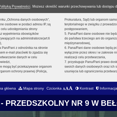
Polityką Prywatności
. Możesz określić warunki przechowywania lub dostępu d
 linku „Ochrona danych osobowych”,
Prokuratura, Sąd) lub organom sam
ne osobowe w postaci adresu IP, są
terytorialnego w związku z prowadz
 celu udostępniania strony
postępowaniem,
raz wypełnienia obowiązków
5. Pana/Pani dane osobowe nie bę
ywających na administratorze(art.6
do państwa trzeciego ani do organiza
),
międzynarodowej,
sta Pan/Pani z odnośnika na stronie
6. Pana/Pani dane osobowe będą pr
em e-mail placówki to zgadza się
wyłącznie przez okres i w zakresie 
zetwarzanie danych w celu
realizacji celu przetwarzania,
owiedzi,
7. przysługuje Panu/Pani prawo dost
we mogą być przekazywane organom
swoich danych osobowych oraz ich s
ganom ochrony prawnej (Policja,
usunięcia lub ograniczenia przetwar
na główna
Mapa strony
Czcionka
Kontrast
Informacja
- PRZEDSZKOLNY NR 9 W BE