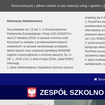
Strona korzysta z plików cookies w celu realizacji usług i zgodnie z
znajdują się w
Informacja Administratora
2. Pana/Pani da
przetwarzane w
Na podstawie art. 13 ust. 1 i 2 Rozporządzenia
internetowej o
Parlamentu Europejskiego i Rady (UE) 2016/679 z
prawnych spocz
dnia 27 kwietnia 2016r. w sprawie ochrony osób
ust.1 lit.c RODO
fizycznych w związku z przetwarzaniem danych
3. jeżeli korzy
osobowych i w sprawie swobodnego przepływu
będącego adres
takich danych oraz uchylenia dyrektywy 95/46/WE
Pan/Pani na pr
(ogólne rozporządzenie o ochronie danych), Dz. U.
udzielenia odp
UE. L. 2016.119.1 z dnia 4 maja 2016r., dalej RODO
4. dane osobo
informuję:
państwowym, or
1. dane Administratora i Inspektora Ochrony Danych
Stro
ZESPÓŁ SZKOLNO 