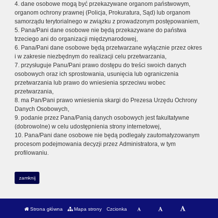
4. dane osobowe mogą być przekazywane organom państwowym,
organom ochrony prawnej (Policja, Prokuratura, Sąd) lub organom
samorządu terytorialnego w związku z prowadzonym postępowaniem,
5. Pana/Pani dane osobowe nie będą przekazywane do państwa
trzeciego ani do organizacji międzynarodowej,
6. Pana/Pani dane osobowe będą przetwarzane wyłącznie przez okres
i w zakresie niezbędnym do realizacji celu przetwarzania,
7. przysługuje Panu/Pani prawo dostępu do treści swoich danych
osobowych oraz ich sprostowania, usunięcia lub ograniczenia
przetwarzania lub prawo do wniesienia sprzeciwu wobec
przetwarzania,
8. ma Pan/Pani prawo wniesienia skargi do Prezesa Urzędu Ochrony
Danych Osobowych,
9. podanie przez Pana/Panią danych osobowych jest fakultatywne
(dobrowolne) w celu udostępnienia strony internetowej,
10. Pana/Pani dane osobowe nie będą podlegały zautomatyzowanym
procesom podejmowania decyzji przez Administratora, w tym
profilowaniu.
zamknij
Strona główna
Mapa strony
Czcionka