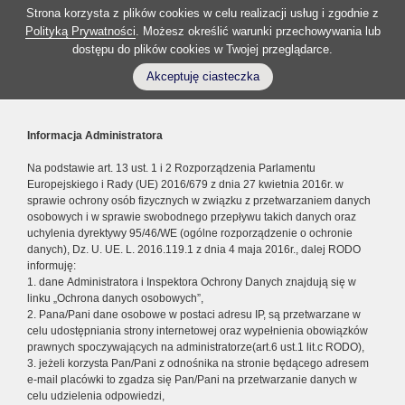
Strona korzysta z plików cookies w celu realizacji usług i zgodnie z
Polityką Prywatności
. Możesz określić warunki przechowywania lub
dostępu do plików cookies w Twojej przeglądarce.
Akceptuję ciasteczka
Informacja Administratora
Na podstawie art. 13 ust. 1 i 2 Rozporządzenia Parlamentu
Europejskiego i Rady (UE) 2016/679 z dnia 27 kwietnia 2016r. w
sprawie ochrony osób fizycznych w związku z przetwarzaniem danych
osobowych i w sprawie swobodnego przepływu takich danych oraz
uchylenia dyrektywy 95/46/WE (ogólne rozporządzenie o ochronie
danych), Dz. U. UE. L. 2016.119.1 z dnia 4 maja 2016r., dalej RODO
informuję:
1. dane Administratora i Inspektora Ochrony Danych znajdują się w
linku „Ochrona danych osobowych”,
2. Pana/Pani dane osobowe w postaci adresu IP, są przetwarzane w
celu udostępniania strony internetowej oraz wypełnienia obowiązków
prawnych spoczywających na administratorze(art.6 ust.1 lit.c RODO),
3. jeżeli korzysta Pan/Pani z odnośnika na stronie będącego adresem
e-mail placówki to zgadza się Pan/Pani na przetwarzanie danych w
celu udzielenia odpowiedzi,