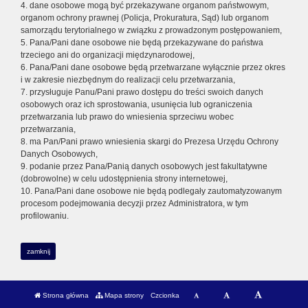
4. dane osobowe mogą być przekazywane organom państwowym,
organom ochrony prawnej (Policja, Prokuratura, Sąd) lub organom
samorządu terytorialnego w związku z prowadzonym postępowaniem,
5. Pana/Pani dane osobowe nie będą przekazywane do państwa
trzeciego ani do organizacji międzynarodowej,
6. Pana/Pani dane osobowe będą przetwarzane wyłącznie przez okres
i w zakresie niezbędnym do realizacji celu przetwarzania,
7. przysługuje Panu/Pani prawo dostępu do treści swoich danych
osobowych oraz ich sprostowania, usunięcia lub ograniczenia
przetwarzania lub prawo do wniesienia sprzeciwu wobec
przetwarzania,
8. ma Pan/Pani prawo wniesienia skargi do Prezesa Urzędu Ochrony
Danych Osobowych,
9. podanie przez Pana/Panią danych osobowych jest fakultatywne
(dobrowolne) w celu udostępnienia strony internetowej,
10. Pana/Pani dane osobowe nie będą podlegały zautomatyzowanym
procesom podejmowania decyzji przez Administratora, w tym
profilowaniu.
zamknij
Strona główna
Mapa strony
Czcionka