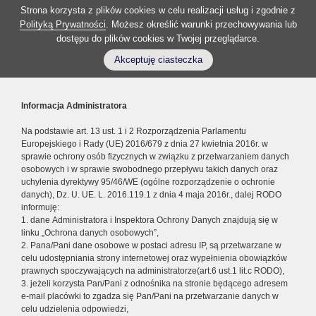
Strona korzysta z plików cookies w celu realizacji usług i zgodnie z
Polityką Prywatności
. Możesz określić warunki przechowywania lub
dostępu do plików cookies w Twojej przeglądarce.
Akceptuję ciasteczka
Informacja Administratora
Na podstawie art. 13 ust. 1 i 2 Rozporządzenia Parlamentu
Europejskiego i Rady (UE) 2016/679 z dnia 27 kwietnia 2016r. w
sprawie ochrony osób fizycznych w związku z przetwarzaniem danych
osobowych i w sprawie swobodnego przepływu takich danych oraz
uchylenia dyrektywy 95/46/WE (ogólne rozporządzenie o ochronie
danych), Dz. U. UE. L. 2016.119.1 z dnia 4 maja 2016r., dalej RODO
informuję:
1. dane Administratora i Inspektora Ochrony Danych znajdują się w
linku „Ochrona danych osobowych”,
2. Pana/Pani dane osobowe w postaci adresu IP, są przetwarzane w
celu udostępniania strony internetowej oraz wypełnienia obowiązków
prawnych spoczywających na administratorze(art.6 ust.1 lit.c RODO),
3. jeżeli korzysta Pan/Pani z odnośnika na stronie będącego adresem
e-mail placówki to zgadza się Pan/Pani na przetwarzanie danych w
celu udzielenia odpowiedzi,