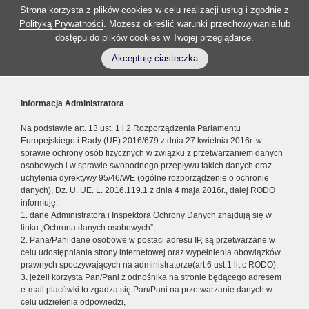
Strona korzysta z plików cookies w celu realizacji usług i zgodnie z
Polityką Prywatności
. Możesz określić warunki przechowywania lub
dostępu do plików cookies w Twojej przeglądarce.
Akceptuję ciasteczka
Informacja Administratora
Na podstawie art. 13 ust. 1 i 2 Rozporządzenia Parlamentu
Europejskiego i Rady (UE) 2016/679 z dnia 27 kwietnia 2016r. w
sprawie ochrony osób fizycznych w związku z przetwarzaniem danych
osobowych i w sprawie swobodnego przepływu takich danych oraz
uchylenia dyrektywy 95/46/WE (ogólne rozporządzenie o ochronie
danych), Dz. U. UE. L. 2016.119.1 z dnia 4 maja 2016r., dalej RODO
informuję:
1. dane Administratora i Inspektora Ochrony Danych znajdują się w
linku „Ochrona danych osobowych”,
2. Pana/Pani dane osobowe w postaci adresu IP, są przetwarzane w
celu udostępniania strony internetowej oraz wypełnienia obowiązków
prawnych spoczywających na administratorze(art.6 ust.1 lit.c RODO),
3. jeżeli korzysta Pan/Pani z odnośnika na stronie będącego adresem
e-mail placówki to zgadza się Pan/Pani na przetwarzanie danych w
celu udzielenia odpowiedzi,