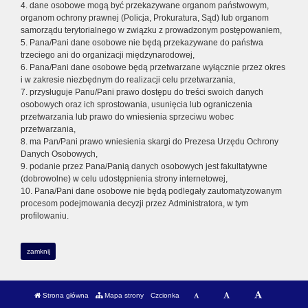
4. dane osobowe mogą być przekazywane organom państwowym,
organom ochrony prawnej (Policja, Prokuratura, Sąd) lub organom
samorządu terytorialnego w związku z prowadzonym postępowaniem,
5. Pana/Pani dane osobowe nie będą przekazywane do państwa
trzeciego ani do organizacji międzynarodowej,
6. Pana/Pani dane osobowe będą przetwarzane wyłącznie przez okres
i w zakresie niezbędnym do realizacji celu przetwarzania,
7. przysługuje Panu/Pani prawo dostępu do treści swoich danych
osobowych oraz ich sprostowania, usunięcia lub ograniczenia
przetwarzania lub prawo do wniesienia sprzeciwu wobec
przetwarzania,
8. ma Pan/Pani prawo wniesienia skargi do Prezesa Urzędu Ochrony
Danych Osobowych,
9. podanie przez Pana/Panią danych osobowych jest fakultatywne
(dobrowolne) w celu udostępnienia strony internetowej,
10. Pana/Pani dane osobowe nie będą podlegały zautomatyzowanym
procesom podejmowania decyzji przez Administratora, w tym
profilowaniu.
zamknij
Strona główna
Mapa strony
Czcionka