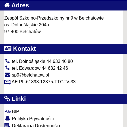
Adres
Zespół Szkolno-Przedszkolny nr 9 w Bełchatowie
os. Dolnośląskie 204a
97-400 Bełchatów
Kontakt
tel. Dolnośląskie 44 633 46 80
tel. Edwardów 44 632 42 46
sp9@belchatow.pl
AE:PL-61898-12375-TTGFV-33
Linki
BIP
Polityka Prywatności
Deklaracja Dostępności