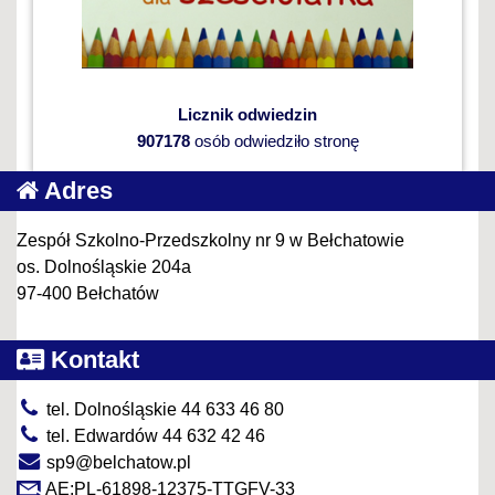
Licznik odwiedzin
907178
osób odwiedziło stronę
Adres
Zespół Szkolno-Przedszkolny nr 9 w Bełchatowie
os. Dolnośląskie 204a
97-400 Bełchatów
Kontakt
tel. Dolnośląskie 44 633 46 80
tel. Edwardów 44 632 42 46
sp9@belchatow.pl
AE:PL-61898-12375-TTGFV-33