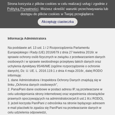
Strona korzysta z plików cookies w celu realizacji usług i zgodnie z
Polityką Prywatności
. Możesz określić warunki przechowywania lub
dostępu do plików cookies w Twojej przeglądarce.
Akceptuję ciasteczka
Informacja Administratora
Na podstawie art. 13 ust. 1 i 2 Rozporządzenia Parlamentu
Europejskiego i Rady (UE) 2016/679 z dnia 27 kwietnia 2016r. w
sprawie ochrony osób fizycznych w związku z przetwarzaniem danych
osobowych i w sprawie swobodnego przepływu takich danych oraz
uchylenia dyrektywy 95/46/WE (ogólne rozporządzenie o ochronie
danych), Dz. U. UE. L. 2016.119.1 z dnia 4 maja 2016r., dalej RODO
informuję:
1. dane Administratora i Inspektora Ochrony Danych znajdują się w
linku „Ochrona danych osobowych”,
2. Pana/Pani dane osobowe w postaci adresu IP, są przetwarzane w
celu udostępniania strony internetowej oraz wypełnienia obowiązków
prawnych spoczywających na administratorze(art.6 ust.1 lit.c RODO),
3. jeżeli korzysta Pan/Pani z odnośnika na stronie będącego adresem
e-mail placówki to zgadza się Pan/Pani na przetwarzanie danych w
celu udzielenia odpowiedzi,