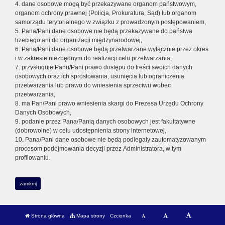
4. dane osobowe mogą być przekazywane organom państwowym,
organom ochrony prawnej (Policja, Prokuratura, Sąd) lub organom
samorządu terytorialnego w związku z prowadzonym postępowaniem,
5. Pana/Pani dane osobowe nie będą przekazywane do państwa
trzeciego ani do organizacji międzynarodowej,
6. Pana/Pani dane osobowe będą przetwarzane wyłącznie przez okres
i w zakresie niezbędnym do realizacji celu przetwarzania,
7. przysługuje Panu/Pani prawo dostępu do treści swoich danych
osobowych oraz ich sprostowania, usunięcia lub ograniczenia
przetwarzania lub prawo do wniesienia sprzeciwu wobec
przetwarzania,
8. ma Pan/Pani prawo wniesienia skargi do Prezesa Urzędu Ochrony
Danych Osobowych,
9. podanie przez Pana/Panią danych osobowych jest fakultatywne
(dobrowolne) w celu udostępnienia strony internetowej,
10. Pana/Pani dane osobowe nie będą podlegały zautomatyzowanym
procesom podejmowania decyzji przez Administratora, w tym
profilowaniu.
zamknij
Strona główna
Mapa strony
Czcionka