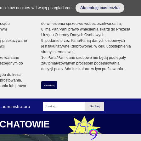
o plików cookies w Twojej przeglądarce.
Akceptuję ciasteczka
orządu
do wniesienia sprzeciwu wobec przetwarzania,
onym
8. ma Pan/Pani prawo wniesienia skargi do Prezesa
Urzędu Ochrony Danych Osobowych,
dą przekazywane
9. podanie przez Pana/Panią danych osobowych
cji
jest fakultatywne (dobrowolne) w celu udostępnienia
strony internetowej,
zetwarzane
10. Pana/Pani dane osobowe nie będą podlegały
niezbędnym do
zautomatyzowanym procesom podejmowania
decyzji przez Administratora, w tym profilowaniu.
ępu do treści
prostowania,
zamknij
zania lub prawo
 administratora
Fraza
ŁCHATOWIE