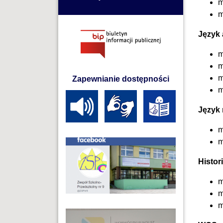
m
m
Język 
m
m
m
Zapewnianie dostępności
m
Język 
m
m
Histor
m
m
m