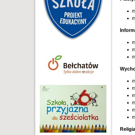
m
m
Inform
m
m
m
Wycho
m
m
m
m
m
m
Religi