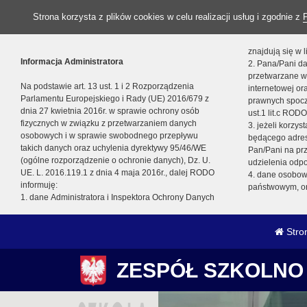
Strona korzysta z plików cookies w celu realizacji usług i zgodnie z
znajdują się w
Informacja Administratora
2. Pana/Pani da
przetwarzane w
Na podstawie art. 13 ust. 1 i 2 Rozporządzenia
internetowej o
Parlamentu Europejskiego i Rady (UE) 2016/679 z
prawnych spocz
dnia 27 kwietnia 2016r. w sprawie ochrony osób
ust.1 lit.c RODO
fizycznych w związku z przetwarzaniem danych
3. jeżeli korzy
osobowych i w sprawie swobodnego przepływu
będącego adres
takich danych oraz uchylenia dyrektywy 95/46/WE
Pan/Pani na pr
(ogólne rozporządzenie o ochronie danych), Dz. U.
udzielenia odp
UE. L. 2016.119.1 z dnia 4 maja 2016r., dalej RODO
4. dane osobo
informuję:
państwowym, or
1. dane Administratora i Inspektora Ochrony Danych
Stro
ZESPÓŁ SZKOLNO 