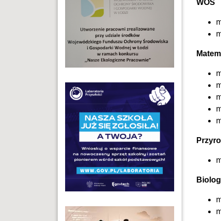
WOS
m
m
Matem
m
m
m
m
m
Przyr
m
Biolog
m
m