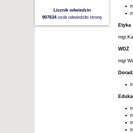
m
Licznik odwiedzin
m
907634
osób odwiedziło stronę
Etyka
mgr Ka
WDŻ
mgr Wi
Dorad
m
Eduka
m
m
m
m