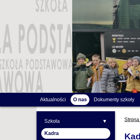
Aktualności
O nas
Dokumenty szkoły
Strona
Szkoła
Kadra
Kad