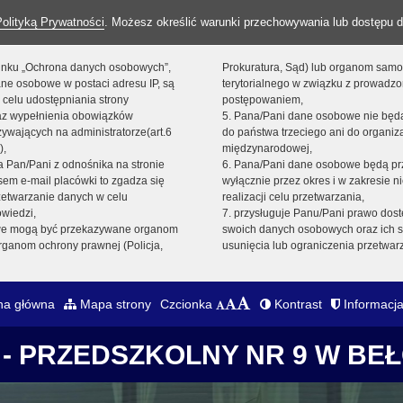
Polityką Prywatności
. Możesz określić warunki przechowywania lub dostępu d
 linku „Ochrona danych osobowych”,
Prokuratura, Sąd) lub organom sam
ne osobowe w postaci adresu IP, są
terytorialnego w związku z prowadz
 celu udostępniania strony
postępowaniem,
raz wypełnienia obowiązków
5. Pana/Pani dane osobowe nie bę
ywających na administratorze(art.6
do państwa trzeciego ani do organiza
),
międzynarodowej,
sta Pan/Pani z odnośnika na stronie
6. Pana/Pani dane osobowe będą pr
em e-mail placówki to zgadza się
wyłącznie przez okres i w zakresie 
zetwarzanie danych w celu
realizacji celu przetwarzania,
owiedzi,
7. przysługuje Panu/Pani prawo dost
we mogą być przekazywane organom
swoich danych osobowych oraz ich s
ganom ochrony prawnej (Policja,
usunięcia lub ograniczenia przetwar
na główna
Mapa strony
Czcionka
Kontrast
Informacja
- PRZEDSZKOLNY NR 9 W BE