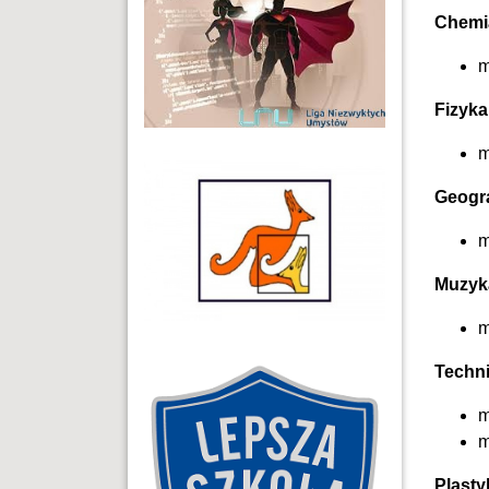
Chemi
m
Fizyka
m
Geogra
m
Muzyk
m
Techn
m
m
Plasty