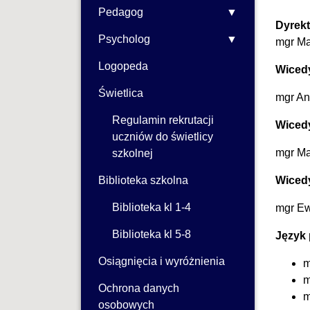
Pedagog
Dyrekt
Psycholog
mgr Ma
Logopeda
Wicedy
Świetlica
mgr An
Regulamin rekrutacji
Wicedy
uczniów do świetlicy
mgr M
szkolnej
Biblioteka szkolna
Wicedy
Biblioteka kl 1-4
mgr E
Biblioteka kl 5-8
Język 
Osiągnięcia i wyróżnienia
m
m
Ochrona danych
m
osobowych