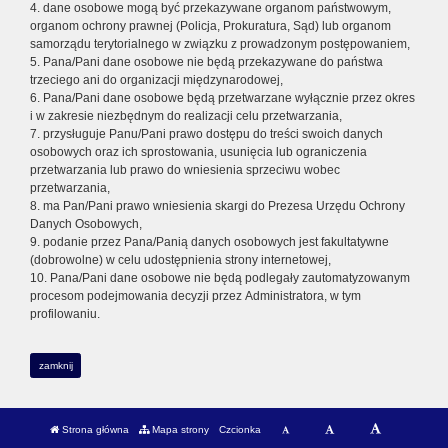
4. dane osobowe mogą być przekazywane organom państwowym,
organom ochrony prawnej (Policja, Prokuratura, Sąd) lub organom
samorządu terytorialnego w związku z prowadzonym postępowaniem,
5. Pana/Pani dane osobowe nie będą przekazywane do państwa
trzeciego ani do organizacji międzynarodowej,
6. Pana/Pani dane osobowe będą przetwarzane wyłącznie przez okres
i w zakresie niezbędnym do realizacji celu przetwarzania,
7. przysługuje Panu/Pani prawo dostępu do treści swoich danych
osobowych oraz ich sprostowania, usunięcia lub ograniczenia
przetwarzania lub prawo do wniesienia sprzeciwu wobec
przetwarzania,
8. ma Pan/Pani prawo wniesienia skargi do Prezesa Urzędu Ochrony
Danych Osobowych,
9. podanie przez Pana/Panią danych osobowych jest fakultatywne
(dobrowolne) w celu udostępnienia strony internetowej,
10. Pana/Pani dane osobowe nie będą podlegały zautomatyzowanym
procesom podejmowania decyzji przez Administratora, w tym
profilowaniu.
zamknij
Strona główna
Mapa strony
Czcionka