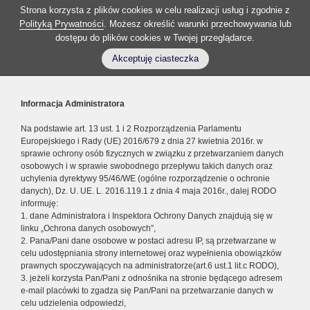
Strona korzysta z plików cookies w celu realizacji usług i zgodnie z
Polityką Prywatności
. Możesz określić warunki przechowywania lub
dostępu do plików cookies w Twojej przeglądarce.
Akceptuję ciasteczka
Informacja Administratora
Na podstawie art. 13 ust. 1 i 2 Rozporządzenia Parlamentu
Europejskiego i Rady (UE) 2016/679 z dnia 27 kwietnia 2016r. w
sprawie ochrony osób fizycznych w związku z przetwarzaniem danych
osobowych i w sprawie swobodnego przepływu takich danych oraz
uchylenia dyrektywy 95/46/WE (ogólne rozporządzenie o ochronie
danych), Dz. U. UE. L. 2016.119.1 z dnia 4 maja 2016r., dalej RODO
informuję:
1. dane Administratora i Inspektora Ochrony Danych znajdują się w
linku „Ochrona danych osobowych”,
2. Pana/Pani dane osobowe w postaci adresu IP, są przetwarzane w
celu udostępniania strony internetowej oraz wypełnienia obowiązków
prawnych spoczywających na administratorze(art.6 ust.1 lit.c RODO),
3. jeżeli korzysta Pan/Pani z odnośnika na stronie będącego adresem
e-mail placówki to zgadza się Pan/Pani na przetwarzanie danych w
celu udzielenia odpowiedzi,