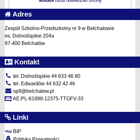
909589
osób odwiedziło stronę
Adres
Zespół Szkolno-Przedszkolny nr 9 w Bełchatowie
os. Dolnośląskie 204a
97-400 Bełchatów
Kontakt
tel. Dolnośląskie 44 633 46 80
tel. Edwardów 44 632 42 46
sp9@belchatow.pl
AE:PL-61898-12375-TTGFV-33
Linki
BIP
Polityka Prywatności