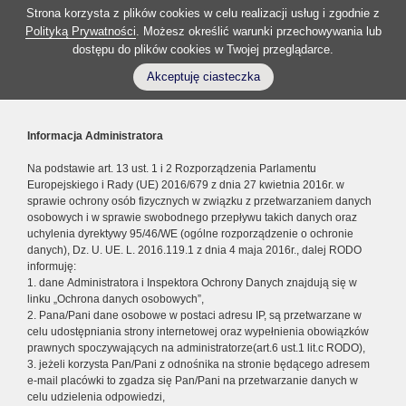
Strona korzysta z plików cookies w celu realizacji usług i zgodnie z
Polityką Prywatności
. Możesz określić warunki przechowywania lub
dostępu do plików cookies w Twojej przeglądarce.
Akceptuję ciasteczka
Informacja Administratora
Na podstawie art. 13 ust. 1 i 2 Rozporządzenia Parlamentu
Europejskiego i Rady (UE) 2016/679 z dnia 27 kwietnia 2016r. w
sprawie ochrony osób fizycznych w związku z przetwarzaniem danych
osobowych i w sprawie swobodnego przepływu takich danych oraz
uchylenia dyrektywy 95/46/WE (ogólne rozporządzenie o ochronie
danych), Dz. U. UE. L. 2016.119.1 z dnia 4 maja 2016r., dalej RODO
informuję:
1. dane Administratora i Inspektora Ochrony Danych znajdują się w
linku „Ochrona danych osobowych”,
2. Pana/Pani dane osobowe w postaci adresu IP, są przetwarzane w
celu udostępniania strony internetowej oraz wypełnienia obowiązków
prawnych spoczywających na administratorze(art.6 ust.1 lit.c RODO),
3. jeżeli korzysta Pan/Pani z odnośnika na stronie będącego adresem
e-mail placówki to zgadza się Pan/Pani na przetwarzanie danych w
celu udzielenia odpowiedzi,