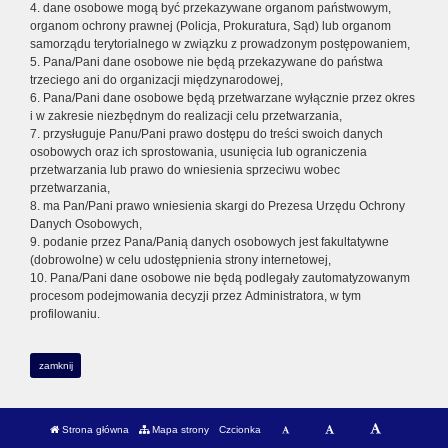
4. dane osobowe mogą być przekazywane organom państwowym,
organom ochrony prawnej (Policja, Prokuratura, Sąd) lub organom
samorządu terytorialnego w związku z prowadzonym postępowaniem,
5. Pana/Pani dane osobowe nie będą przekazywane do państwa
trzeciego ani do organizacji międzynarodowej,
6. Pana/Pani dane osobowe będą przetwarzane wyłącznie przez okres
i w zakresie niezbędnym do realizacji celu przetwarzania,
7. przysługuje Panu/Pani prawo dostępu do treści swoich danych
osobowych oraz ich sprostowania, usunięcia lub ograniczenia
przetwarzania lub prawo do wniesienia sprzeciwu wobec
przetwarzania,
8. ma Pan/Pani prawo wniesienia skargi do Prezesa Urzędu Ochrony
Danych Osobowych,
9. podanie przez Pana/Panią danych osobowych jest fakultatywne
(dobrowolne) w celu udostępnienia strony internetowej,
10. Pana/Pani dane osobowe nie będą podlegały zautomatyzowanym
procesom podejmowania decyzji przez Administratora, w tym
profilowaniu.
zamknij
Strona główna
Mapa strony
Czcionka