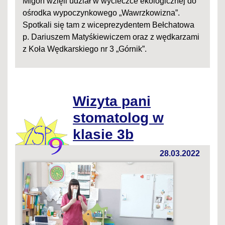
Migoń wzięli udział w wycieczce ekologicznej do
ośrodka wypoczynkowego „Wawrzkowizna”.
Spotkali się tam z wiceprezydentem Bełchatowa
p. Dariuszem Matyśkiewiczem oraz z wędkarzami
z Koła Wędkarskiego nr 3 „Górnik”.
Wizyta pani
stomatolog w
klasie 3b
28.03.2022