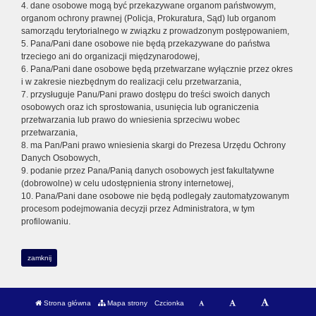
4. dane osobowe mogą być przekazywane organom państwowym,
organom ochrony prawnej (Policja, Prokuratura, Sąd) lub organom
samorządu terytorialnego w związku z prowadzonym postępowaniem,
5. Pana/Pani dane osobowe nie będą przekazywane do państwa
trzeciego ani do organizacji międzynarodowej,
6. Pana/Pani dane osobowe będą przetwarzane wyłącznie przez okres
i w zakresie niezbędnym do realizacji celu przetwarzania,
7. przysługuje Panu/Pani prawo dostępu do treści swoich danych
osobowych oraz ich sprostowania, usunięcia lub ograniczenia
przetwarzania lub prawo do wniesienia sprzeciwu wobec
przetwarzania,
8. ma Pan/Pani prawo wniesienia skargi do Prezesa Urzędu Ochrony
Danych Osobowych,
9. podanie przez Pana/Panią danych osobowych jest fakultatywne
(dobrowolne) w celu udostępnienia strony internetowej,
10. Pana/Pani dane osobowe nie będą podlegały zautomatyzowanym
procesom podejmowania decyzji przez Administratora, w tym
profilowaniu.
zamknij
Strona główna
Mapa strony
Czcionka