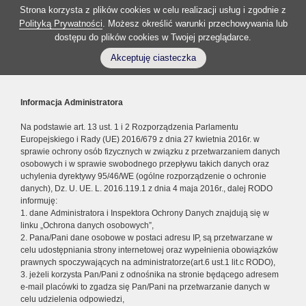
Strona korzysta z plików cookies w celu realizacji usług i zgodnie z
Polityką Prywatności
. Możesz określić warunki przechowywania lub
dostępu do plików cookies w Twojej przeglądarce.
Akceptuję ciasteczka
Informacja Administratora
Na podstawie art. 13 ust. 1 i 2 Rozporządzenia Parlamentu
Europejskiego i Rady (UE) 2016/679 z dnia 27 kwietnia 2016r. w
sprawie ochrony osób fizycznych w związku z przetwarzaniem danych
osobowych i w sprawie swobodnego przepływu takich danych oraz
uchylenia dyrektywy 95/46/WE (ogólne rozporządzenie o ochronie
danych), Dz. U. UE. L. 2016.119.1 z dnia 4 maja 2016r., dalej RODO
informuję:
1. dane Administratora i Inspektora Ochrony Danych znajdują się w
linku „Ochrona danych osobowych”,
2. Pana/Pani dane osobowe w postaci adresu IP, są przetwarzane w
celu udostępniania strony internetowej oraz wypełnienia obowiązków
prawnych spoczywających na administratorze(art.6 ust.1 lit.c RODO),
3. jeżeli korzysta Pan/Pani z odnośnika na stronie będącego adresem
e-mail placówki to zgadza się Pan/Pani na przetwarzanie danych w
celu udzielenia odpowiedzi,