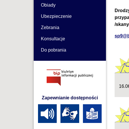
Obiady
Drodzy
Ubezpieczenie
przypa
/skany
Zebrania
sp9@b
Konsultacje
Do pobrania
16.0
Zapewnianie dostępności