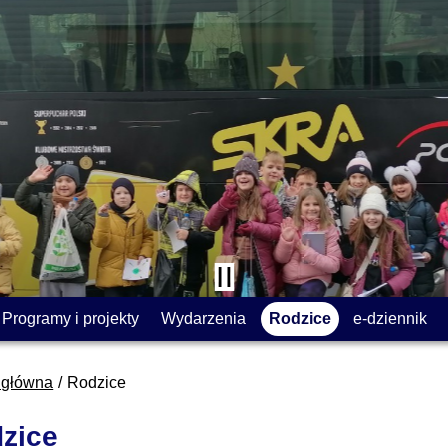
Programy i projekty
Wydarzenia
Rodzice
e-dziennik
 główna
Rodzice
zice