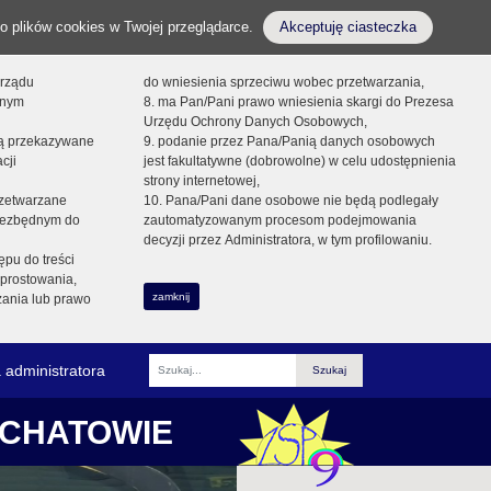
o plików cookies w Twojej przeglądarce.
Akceptuję ciasteczka
orządu
do wniesienia sprzeciwu wobec przetwarzania,
onym
8. ma Pan/Pani prawo wniesienia skargi do Prezesa
Urzędu Ochrony Danych Osobowych,
dą przekazywane
9. podanie przez Pana/Panią danych osobowych
cji
jest fakultatywne (dobrowolne) w celu udostępnienia
strony internetowej,
zetwarzane
10. Pana/Pani dane osobowe nie będą podlegały
niezbędnym do
zautomatyzowanym procesom podejmowania
decyzji przez Administratora, w tym profilowaniu.
ępu do treści
prostowania,
zamknij
zania lub prawo
 administratora
Fraza
ŁCHATOWIE