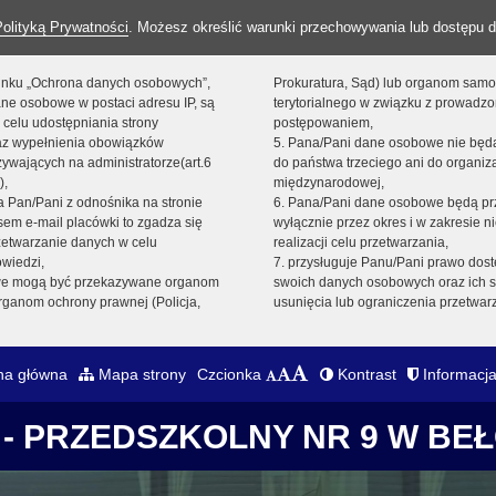
Polityką Prywatności
. Możesz określić warunki przechowywania lub dostępu d
 linku „Ochrona danych osobowych”,
Prokuratura, Sąd) lub organom sam
ne osobowe w postaci adresu IP, są
terytorialnego w związku z prowadz
 celu udostępniania strony
postępowaniem,
raz wypełnienia obowiązków
5. Pana/Pani dane osobowe nie bę
ywających na administratorze(art.6
do państwa trzeciego ani do organiza
),
międzynarodowej,
sta Pan/Pani z odnośnika na stronie
6. Pana/Pani dane osobowe będą pr
em e-mail placówki to zgadza się
wyłącznie przez okres i w zakresie 
zetwarzanie danych w celu
realizacji celu przetwarzania,
owiedzi,
7. przysługuje Panu/Pani prawo dost
we mogą być przekazywane organom
swoich danych osobowych oraz ich s
ganom ochrony prawnej (Policja,
usunięcia lub ograniczenia przetwar
na główna
Mapa strony
Czcionka
Kontrast
Informacja
- PRZEDSZKOLNY NR 9 W BE