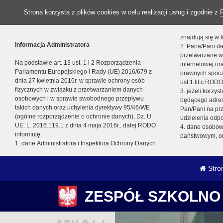
Strona korzysta z plików cookies w celu realizacji usług i zgodnie z
znajdują się w
Informacja Administratora
2. Pana/Pani da
przetwarzane w
Na podstawie art. 13 ust. 1 i 2 Rozporządzenia
internetowej o
Parlamentu Europejskiego i Rady (UE) 2016/679 z
prawnych spocz
dnia 27 kwietnia 2016r. w sprawie ochrony osób
ust.1 lit.c RODO
fizycznych w związku z przetwarzaniem danych
3. jeżeli korzy
osobowych i w sprawie swobodnego przepływu
będącego adres
takich danych oraz uchylenia dyrektywy 95/46/WE
Pan/Pani na pr
(ogólne rozporządzenie o ochronie danych), Dz. U.
udzielenia odp
UE. L. 2016.119.1 z dnia 4 maja 2016r., dalej RODO
4. dane osobo
informuję:
państwowym, or
1. dane Administratora i Inspektora Ochrony Danych
Stro
ZESPÓŁ SZKOLNO 