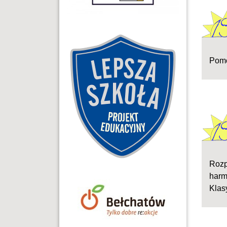
Pomo
Rozp
harmo
Klas