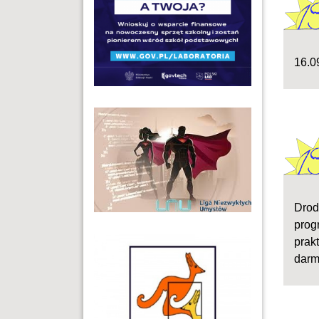
16.0
Drod
prog
prak
darm