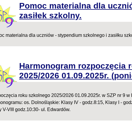
Pomoc materialna dla uczni
zasiłek szkolny.
c materialna dla uczniów - stypendium szkolnego i zasiłku sz
Harmonogram rozpoczęcia r
2025/2026 01.09.2025r. (poni
oczęcia roku szkolnego 2025/2026 01.09.2025r. w SZP nr 9 w 
nogramu: os. Dolnośląskie: Klasy IV - godz.8:15, Klasy I - godz.9
y V-VIII godz.10:30- ul. Edwardów.