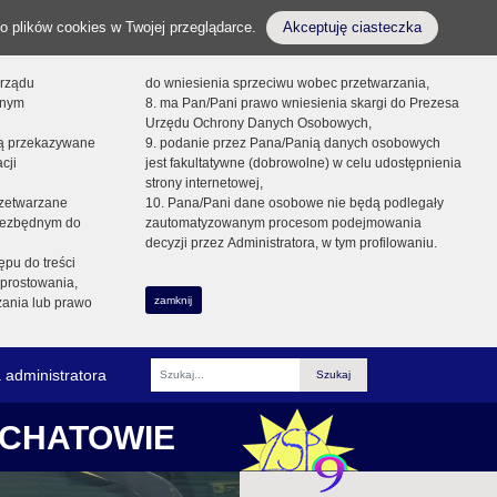
o plików cookies w Twojej przeglądarce.
Akceptuję ciasteczka
orządu
do wniesienia sprzeciwu wobec przetwarzania,
onym
8. ma Pan/Pani prawo wniesienia skargi do Prezesa
Urzędu Ochrony Danych Osobowych,
dą przekazywane
9. podanie przez Pana/Panią danych osobowych
cji
jest fakultatywne (dobrowolne) w celu udostępnienia
strony internetowej,
zetwarzane
10. Pana/Pani dane osobowe nie będą podlegały
niezbędnym do
zautomatyzowanym procesom podejmowania
decyzji przez Administratora, w tym profilowaniu.
ępu do treści
prostowania,
zamknij
zania lub prawo
 administratora
Fraza
ŁCHATOWIE