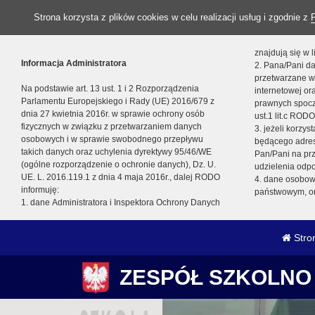
Strona korzysta z plików cookies w celu realizacji usług i zgodnie z
znajdują się w
Informacja Administratora
2. Pana/Pani da
przetwarzane w
Na podstawie art. 13 ust. 1 i 2 Rozporządzenia
internetowej o
Parlamentu Europejskiego i Rady (UE) 2016/679 z
prawnych spocz
dnia 27 kwietnia 2016r. w sprawie ochrony osób
ust.1 lit.c RODO
fizycznych w związku z przetwarzaniem danych
3. jeżeli korzy
osobowych i w sprawie swobodnego przepływu
będącego adres
takich danych oraz uchylenia dyrektywy 95/46/WE
Pan/Pani na pr
(ogólne rozporządzenie o ochronie danych), Dz. U.
udzielenia odp
UE. L. 2016.119.1 z dnia 4 maja 2016r., dalej RODO
4. dane osobo
informuję:
państwowym, or
1. dane Administratora i Inspektora Ochrony Danych
Stro
ZESPÓŁ SZKOLNO 