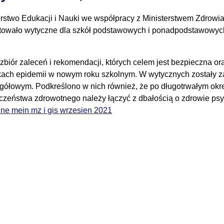
erstwo Edukacji i Nauki we współpracy z Ministerstwem Zdrow
towało wytyczne dla szkół podstawowych i ponadpodstawowych
o zbiór zaleceń i rekomendacji, których celem jest bezpieczna o
ach epidemii w nowym roku szkolnym. W wytycznych zostały z
egółowym. Podkreślono w nich również, że po długotrwałym okre
czeństwa zdrowotnego należy łączyć z dbałością o zdrowie psyc
ne mein mz i gis wrzesien 2021