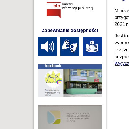
Minist
przygo
2021 r.
Zapewnianie dostępności
Jest t
warunk
i szcz
bezpie
Wytycz