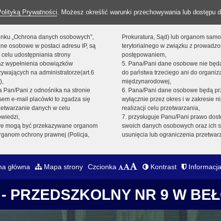
Polityką Prywatności
. Możesz określić warunki przechowywania lub dostępu d
 linku „Ochrona danych osobowych”,
Prokuratura, Sąd) lub organom sam
ne osobowe w postaci adresu IP, są
terytorialnego w związku z prowadz
 celu udostępniania strony
postępowaniem,
raz wypełnienia obowiązków
5. Pana/Pani dane osobowe nie bę
ywających na administratorze(art.6
do państwa trzeciego ani do organiza
),
międzynarodowej,
sta Pan/Pani z odnośnika na stronie
6. Pana/Pani dane osobowe będą pr
em e-mail placówki to zgadza się
wyłącznie przez okres i w zakresie 
zetwarzanie danych w celu
realizacji celu przetwarzania,
owiedzi,
7. przysługuje Panu/Pani prawo dost
we mogą być przekazywane organom
swoich danych osobowych oraz ich s
ganom ochrony prawnej (Policja,
usunięcia lub ograniczenia przetwar
na główna
Mapa strony
Czcionka
Kontrast
Informacja
- PRZEDSZKOLNY NR 9 W BE