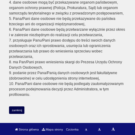
4. dane osobowe mogą być przekazywane organom państwowym,
organom ochrony prawnej (Policja, Prokuratura, Sąd) lub organom
samorządu terytorialnego w związku z prowadzonym postępowaniem,
5. Pana/Pani dane osobowe nie będą przekazywane do państwa
trzeciego ani do organizacji międzynarodowej,
6. Pana/Pani dane osobowe będą przetwarzane wyłącznie przez okres
i w zakresie niezbędnym do realizacji celu przetwarzania,
7. przysługuje Panu/Pani prawo dostępu do treści swoich danych
osobowych oraz ich sprostowania, usunięcia lub ograniczenia
przetwarzania lub prawo do wniesienia sprzeciwu wobec
przetwarzania,
8. ma Pan/Pani prawo wniesienia skargi do Prezesa Urzędu Ochrony
Danych Osobowych,
9. podanie przez Pana/Panią danych osobowych jest fakultatywne
(dobrowolne) w celu udostępnienia strony internetowej,
10. Pana/Pani dane osobowe nie będą podlegały zautomatyzowanym
procesom podejmowania decyzji przez Administratora, w tym
profilowaniu.
zamknij
Strona główna
Mapa strony
Czcionka