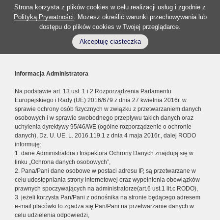
Strona korzysta z plików cookies w celu realizacji usług i zgodnie z
Polityką Prywatności
. Możesz określić warunki przechowywania lub
dostępu do plików cookies w Twojej przeglądarce.
Akceptuję ciasteczka
Informacja Administratora
Na podstawie art. 13 ust. 1 i 2 Rozporządzenia Parlamentu
Europejskiego i Rady (UE) 2016/679 z dnia 27 kwietnia 2016r. w
sprawie ochrony osób fizycznych w związku z przetwarzaniem danych
osobowych i w sprawie swobodnego przepływu takich danych oraz
uchylenia dyrektywy 95/46/WE (ogólne rozporządzenie o ochronie
danych), Dz. U. UE. L. 2016.119.1 z dnia 4 maja 2016r., dalej RODO
informuję:
1. dane Administratora i Inspektora Ochrony Danych znajdują się w
linku „Ochrona danych osobowych”,
2. Pana/Pani dane osobowe w postaci adresu IP, są przetwarzane w
celu udostępniania strony internetowej oraz wypełnienia obowiązków
prawnych spoczywających na administratorze(art.6 ust.1 lit.c RODO),
3. jeżeli korzysta Pan/Pani z odnośnika na stronie będącego adresem
e-mail placówki to zgadza się Pan/Pani na przetwarzanie danych w
celu udzielenia odpowiedzi,