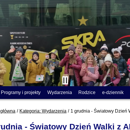
Programy i projekty
Wydarzenia
Rodzice
e-dziennik
 główna
Kategoria: Wydarzenia
1 grudnia - Światowy Dzień 
rudnia - Światowy Dzień Walki z A