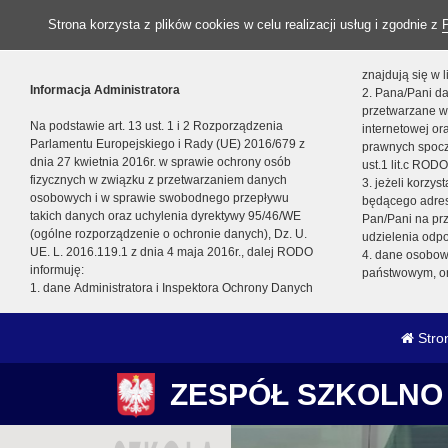
Strona korzysta z plików cookies w celu realizacji usług i zgodnie z
znajdują się w
Informacja Administratora
2. Pana/Pani da
przetwarzane w
Na podstawie art. 13 ust. 1 i 2 Rozporządzenia
internetowej o
Parlamentu Europejskiego i Rady (UE) 2016/679 z
prawnych spocz
dnia 27 kwietnia 2016r. w sprawie ochrony osób
ust.1 lit.c RODO
fizycznych w związku z przetwarzaniem danych
3. jeżeli korzy
osobowych i w sprawie swobodnego przepływu
będącego adres
takich danych oraz uchylenia dyrektywy 95/46/WE
Pan/Pani na pr
(ogólne rozporządzenie o ochronie danych), Dz. U.
udzielenia odp
UE. L. 2016.119.1 z dnia 4 maja 2016r., dalej RODO
4. dane osobo
informuję:
państwowym, or
1. dane Administratora i Inspektora Ochrony Danych
Stro
ZESPÓŁ SZKOLNO 