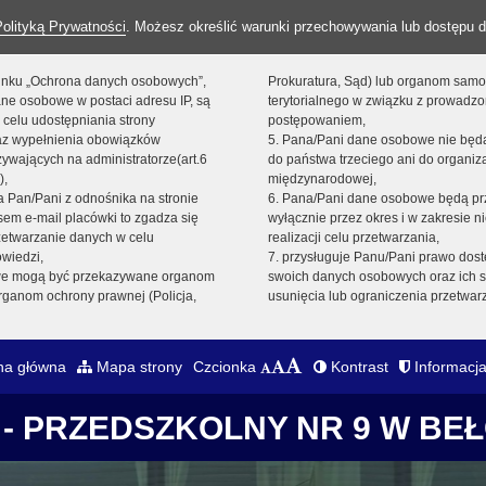
Polityką Prywatności
. Możesz określić warunki przechowywania lub dostępu d
 linku „Ochrona danych osobowych”,
Prokuratura, Sąd) lub organom sam
ne osobowe w postaci adresu IP, są
terytorialnego w związku z prowadz
 celu udostępniania strony
postępowaniem,
raz wypełnienia obowiązków
5. Pana/Pani dane osobowe nie bę
ywających na administratorze(art.6
do państwa trzeciego ani do organiza
),
międzynarodowej,
sta Pan/Pani z odnośnika na stronie
6. Pana/Pani dane osobowe będą pr
em e-mail placówki to zgadza się
wyłącznie przez okres i w zakresie 
zetwarzanie danych w celu
realizacji celu przetwarzania,
owiedzi,
7. przysługuje Panu/Pani prawo dost
we mogą być przekazywane organom
swoich danych osobowych oraz ich s
ganom ochrony prawnej (Policja,
usunięcia lub ograniczenia przetwar
na główna
Mapa strony
Czcionka
Kontrast
Informacja
- PRZEDSZKOLNY NR 9 W BE