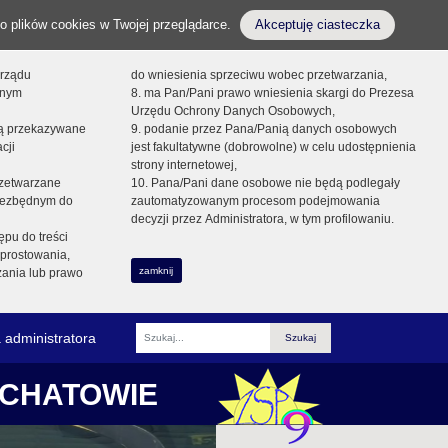
o plików cookies w Twojej przeglądarce.
Akceptuję ciasteczka
orządu
do wniesienia sprzeciwu wobec przetwarzania,
onym
8. ma Pan/Pani prawo wniesienia skargi do Prezesa
Urzędu Ochrony Danych Osobowych,
dą przekazywane
9. podanie przez Pana/Panią danych osobowych
cji
jest fakultatywne (dobrowolne) w celu udostępnienia
strony internetowej,
zetwarzane
10. Pana/Pani dane osobowe nie będą podlegały
niezbędnym do
zautomatyzowanym procesom podejmowania
decyzji przez Administratora, w tym profilowaniu.
ępu do treści
prostowania,
zamknij
zania lub prawo
 administratora
Fraza
ŁCHATOWIE