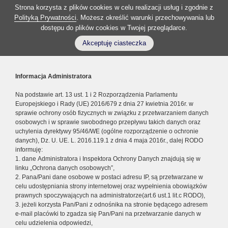
Strona korzysta z plików cookies w celu realizacji usług i zgodnie z
Polityką Prywatności
. Możesz określić warunki przechowywania lub
dostępu do plików cookies w Twojej przeglądarce.
Akceptuję ciasteczka
Informacja Administratora
Na podstawie art. 13 ust. 1 i 2 Rozporządzenia Parlamentu
Europejskiego i Rady (UE) 2016/679 z dnia 27 kwietnia 2016r. w
sprawie ochrony osób fizycznych w związku z przetwarzaniem danych
osobowych i w sprawie swobodnego przepływu takich danych oraz
uchylenia dyrektywy 95/46/WE (ogólne rozporządzenie o ochronie
danych), Dz. U. UE. L. 2016.119.1 z dnia 4 maja 2016r., dalej RODO
informuję:
1. dane Administratora i Inspektora Ochrony Danych znajdują się w
linku „Ochrona danych osobowych”,
2. Pana/Pani dane osobowe w postaci adresu IP, są przetwarzane w
celu udostępniania strony internetowej oraz wypełnienia obowiązków
prawnych spoczywających na administratorze(art.6 ust.1 lit.c RODO),
3. jeżeli korzysta Pan/Pani z odnośnika na stronie będącego adresem
e-mail placówki to zgadza się Pan/Pani na przetwarzanie danych w
celu udzielenia odpowiedzi,