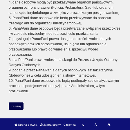
4. dane osobowe mogą być przekazywane organom państwowym,
organom ochrony prawnej (Policja, Prokuratura, Sąd) lub organom
samorządu terytorialnego w związku z prowadzonym postępowaniem,
5. Pana/Pani dane osobowe nie będą przekazywane do państwa
trzeciego ani do organizacji międzynarodowej,
6. Pana/Pani dane osobowe będą przetwarzane wyłącznie przez okres
i w zakresie niezbędnym do realizacji celu przetwarzania,
7. przysługuje Panu/Pani prawo dostępu do treści swoich danych
osobowych oraz ich sprostowania, usunięcia lub ograniczenia
przetwarzania lub prawo do wniesienia sprzeciwu wobec
przetwarzania,
8. ma Pan/Pani prawo wniesienia skargi do Prezesa Urzędu Ochrony
Danych Osobowych,
9. podanie przez Pana/Panią danych osobowych jest fakultatywne
(dobrowolne) w celu udostępnienia strony internetowej,
10. Pana/Pani dane osobowe nie będą podlegały zautomatyzowanym
procesom podejmowania decyzji przez Administratora, w tym
profilowaniu.
zamknij
Strona główna
Mapa strony
Czcionka