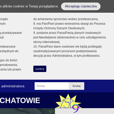
o plików cookies w Twojej przeglądarce.
Akceptuję ciasteczka
orządu
do wniesienia sprzeciwu wobec przetwarzania,
onym
8. ma Pan/Pani prawo wniesienia skargi do Prezesa
Urzędu Ochrony Danych Osobowych,
dą przekazywane
9. podanie przez Pana/Panią danych osobowych
cji
jest fakultatywne (dobrowolne) w celu udostępnienia
strony internetowej,
zetwarzane
10. Pana/Pani dane osobowe nie będą podlegały
niezbędnym do
zautomatyzowanym procesom podejmowania
decyzji przez Administratora, w tym profilowaniu.
ępu do treści
prostowania,
zamknij
zania lub prawo
 administratora
Fraza
ŁCHATOWIE