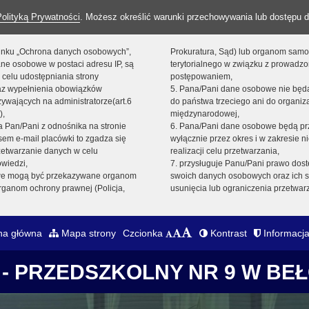
Polityką Prywatności
. Możesz określić warunki przechowywania lub dostępu d
 linku „Ochrona danych osobowych”,
Prokuratura, Sąd) lub organom sam
ne osobowe w postaci adresu IP, są
terytorialnego w związku z prowadz
 celu udostępniania strony
postępowaniem,
raz wypełnienia obowiązków
5. Pana/Pani dane osobowe nie bę
ywających na administratorze(art.6
do państwa trzeciego ani do organiza
),
międzynarodowej,
sta Pan/Pani z odnośnika na stronie
6. Pana/Pani dane osobowe będą pr
em e-mail placówki to zgadza się
wyłącznie przez okres i w zakresie 
zetwarzanie danych w celu
realizacji celu przetwarzania,
owiedzi,
7. przysługuje Panu/Pani prawo dost
we mogą być przekazywane organom
swoich danych osobowych oraz ich s
ganom ochrony prawnej (Policja,
usunięcia lub ograniczenia przetwar
na główna
Mapa strony
Czcionka
Kontrast
Informacja
- PRZEDSZKOLNY NR 9 W BE