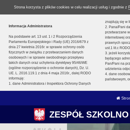
Strona korzysta z plików cookies w celu realizacji usług i zgodnie z
znajdują się w
Informacja Administratora
2. Pana/Pani da
przetwarzane w
Na podstawie art. 13 ust. 1 i 2 Rozporządzenia
internetowej o
Parlamentu Europejskiego i Rady (UE) 2016/679 z
prawnych spocz
dnia 27 kwietnia 2016r. w sprawie ochrony osób
ust.1 lit.c RODO
fizycznych w związku z przetwarzaniem danych
3. jeżeli korzy
osobowych i w sprawie swobodnego przepływu
będącego adres
takich danych oraz uchylenia dyrektywy 95/46/WE
Pan/Pani na pr
(ogólne rozporządzenie o ochronie danych), Dz. U.
udzielenia odp
UE. L. 2016.119.1 z dnia 4 maja 2016r., dalej RODO
4. dane osobo
informuję:
państwowym, or
1. dane Administratora i Inspektora Ochrony Danych
Stro
ZESPÓŁ SZKOLNO 