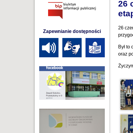
26 
eta
26 cze
Zapewnianie dostępności
przygo
Był to
oraz p
Życzym