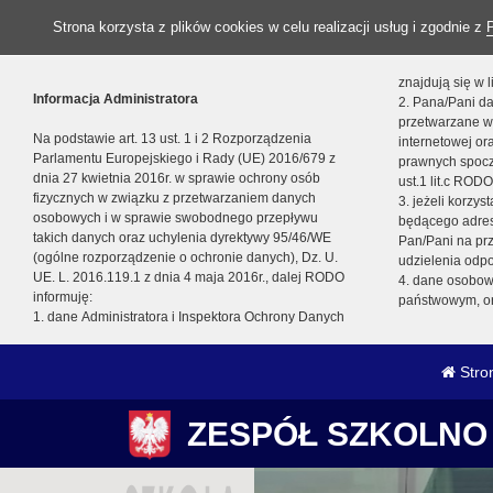
Strona korzysta z plików cookies w celu realizacji usług i zgodnie z
znajdują się w
Informacja Administratora
2. Pana/Pani da
przetwarzane w
Na podstawie art. 13 ust. 1 i 2 Rozporządzenia
internetowej o
Parlamentu Europejskiego i Rady (UE) 2016/679 z
prawnych spocz
dnia 27 kwietnia 2016r. w sprawie ochrony osób
ust.1 lit.c RODO
fizycznych w związku z przetwarzaniem danych
3. jeżeli korzy
osobowych i w sprawie swobodnego przepływu
będącego adres
takich danych oraz uchylenia dyrektywy 95/46/WE
Pan/Pani na pr
(ogólne rozporządzenie o ochronie danych), Dz. U.
udzielenia odp
UE. L. 2016.119.1 z dnia 4 maja 2016r., dalej RODO
4. dane osobo
informuję:
państwowym, or
1. dane Administratora i Inspektora Ochrony Danych
Stro
ZESPÓŁ SZKOLNO 