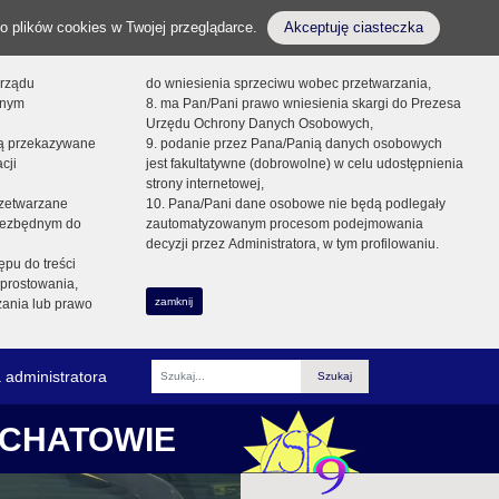
o plików cookies w Twojej przeglądarce.
Akceptuję ciasteczka
orządu
do wniesienia sprzeciwu wobec przetwarzania,
onym
8. ma Pan/Pani prawo wniesienia skargi do Prezesa
Urzędu Ochrony Danych Osobowych,
dą przekazywane
9. podanie przez Pana/Panią danych osobowych
cji
jest fakultatywne (dobrowolne) w celu udostępnienia
strony internetowej,
zetwarzane
10. Pana/Pani dane osobowe nie będą podlegały
niezbędnym do
zautomatyzowanym procesom podejmowania
decyzji przez Administratora, w tym profilowaniu.
ępu do treści
prostowania,
zamknij
zania lub prawo
 administratora
Fraza
ŁCHATOWIE