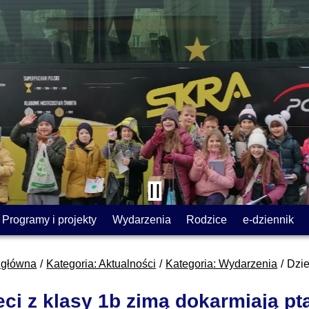
Programy i projekty
Wydarzenia
Rodzice
e-dziennik
 główna
Kategoria: Aktualności
Kategoria: Wydarzenia
Dzie
eci z klasy 1b zimą dokarmiają pta