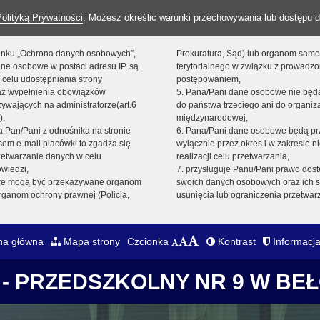
Polityką Prywatności
. Możesz określić warunki przechowywania lub dostępu d
 linku „Ochrona danych osobowych”,
Prokuratura, Sąd) lub organom sam
ne osobowe w postaci adresu IP, są
terytorialnego w związku z prowadz
 celu udostępniania strony
postępowaniem,
raz wypełnienia obowiązków
5. Pana/Pani dane osobowe nie bę
ywających na administratorze(art.6
do państwa trzeciego ani do organiza
),
międzynarodowej,
sta Pan/Pani z odnośnika na stronie
6. Pana/Pani dane osobowe będą pr
em e-mail placówki to zgadza się
wyłącznie przez okres i w zakresie 
zetwarzanie danych w celu
realizacji celu przetwarzania,
owiedzi,
7. przysługuje Panu/Pani prawo dost
we mogą być przekazywane organom
swoich danych osobowych oraz ich s
ganom ochrony prawnej (Policja,
usunięcia lub ograniczenia przetwar
na główna
Mapa strony
Czcionka
Kontrast
Informacja
- PRZEDSZKOLNY NR 9 W BE