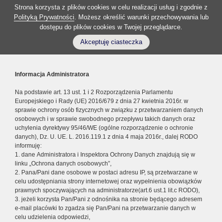
Strona korzysta z plików cookies w celu realizacji usług i zgodnie z
Polityką Prywatności
. Możesz określić warunki przechowywania lub
dostępu do plików cookies w Twojej przeglądarce.
Akceptuję ciasteczka
Informacja Administratora
Na podstawie art. 13 ust. 1 i 2 Rozporządzenia Parlamentu
Europejskiego i Rady (UE) 2016/679 z dnia 27 kwietnia 2016r. w
sprawie ochrony osób fizycznych w związku z przetwarzaniem danych
osobowych i w sprawie swobodnego przepływu takich danych oraz
uchylenia dyrektywy 95/46/WE (ogólne rozporządzenie o ochronie
danych), Dz. U. UE. L. 2016.119.1 z dnia 4 maja 2016r., dalej RODO
informuję:
1. dane Administratora i Inspektora Ochrony Danych znajdują się w
linku „Ochrona danych osobowych”,
2. Pana/Pani dane osobowe w postaci adresu IP, są przetwarzane w
celu udostępniania strony internetowej oraz wypełnienia obowiązków
prawnych spoczywających na administratorze(art.6 ust.1 lit.c RODO),
3. jeżeli korzysta Pan/Pani z odnośnika na stronie będącego adresem
e-mail placówki to zgadza się Pan/Pani na przetwarzanie danych w
celu udzielenia odpowiedzi,