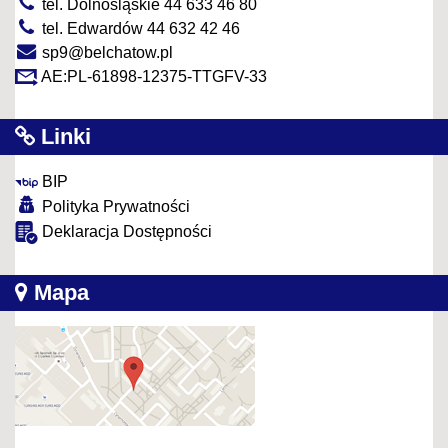
tel. Dolnośląskie 44 633 46 80
tel. Edwardów 44 632 42 46
sp9@belchatow.pl
AE:PL-61898-12375-TTGFV-33
Linki
BIP
Polityka Prywatności
Deklaracja Dostępności
Mapa