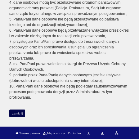
4. dane osobowe mogą być przekazywane organom państwowym,
organom ochrony prawnej (Policja, Prokuratura, Sąd) lub organom
samorządu terytorialnego w związku z prowadzonym postępowaniem,
5. Pana/Pani dane osobowe nie będą przekazywane do państwa
trzeciego ani do organizacji międzynarodowej,
6. Pana/Pani dane osobowe będą przetwarzane wyłącznie przez okres
i w zakresie niezbędnym do realizacji celu przetwarzania,
7. przysługuje Panu/Pani prawo dostępu do treści swoich danych
osobowych oraz ich sprostowania, usunięcia lub ograniczenia
przetwarzania lub prawo do wniesienia sprzeciwu wobec
przetwarzania,
8. ma Pan/Pani prawo wniesienia skargi do Prezesa Urzędu Ochrony
Danych Osobowych,
9. podanie przez Pana/Panią danych osobowych jest fakultatywne
(dobrowolne) w celu udostępnienia strony internetowej,
10. Pana/Pani dane osobowe nie będą podlegały zautomatyzowanym
procesom podejmowania decyzji przez Administratora, w tym
profilowaniu.
zamknij
Strona główna
Mapa strony
Czcionka