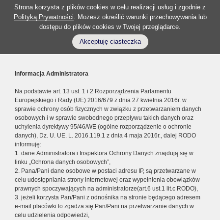
Strona korzysta z plików cookies w celu realizacji usług i zgodnie z
Polityką Prywatności
. Możesz określić warunki przechowywania lub
dostępu do plików cookies w Twojej przeglądarce.
Akceptuję ciasteczka
Informacja Administratora
Na podstawie art. 13 ust. 1 i 2 Rozporządzenia Parlamentu
Europejskiego i Rady (UE) 2016/679 z dnia 27 kwietnia 2016r. w
sprawie ochrony osób fizycznych w związku z przetwarzaniem danych
osobowych i w sprawie swobodnego przepływu takich danych oraz
uchylenia dyrektywy 95/46/WE (ogólne rozporządzenie o ochronie
danych), Dz. U. UE. L. 2016.119.1 z dnia 4 maja 2016r., dalej RODO
informuję:
1. dane Administratora i Inspektora Ochrony Danych znajdują się w
linku „Ochrona danych osobowych”,
2. Pana/Pani dane osobowe w postaci adresu IP, są przetwarzane w
celu udostępniania strony internetowej oraz wypełnienia obowiązków
prawnych spoczywających na administratorze(art.6 ust.1 lit.c RODO),
3. jeżeli korzysta Pan/Pani z odnośnika na stronie będącego adresem
e-mail placówki to zgadza się Pan/Pani na przetwarzanie danych w
celu udzielenia odpowiedzi,