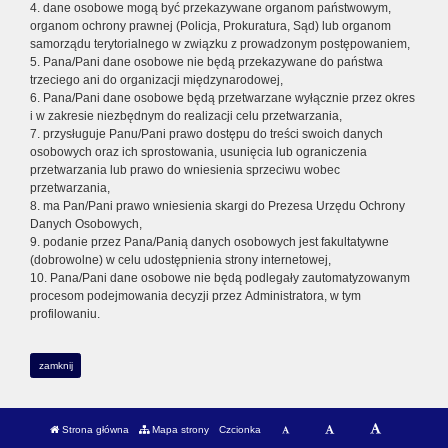
4. dane osobowe mogą być przekazywane organom państwowym,
organom ochrony prawnej (Policja, Prokuratura, Sąd) lub organom
samorządu terytorialnego w związku z prowadzonym postępowaniem,
5. Pana/Pani dane osobowe nie będą przekazywane do państwa
trzeciego ani do organizacji międzynarodowej,
6. Pana/Pani dane osobowe będą przetwarzane wyłącznie przez okres
i w zakresie niezbędnym do realizacji celu przetwarzania,
7. przysługuje Panu/Pani prawo dostępu do treści swoich danych
osobowych oraz ich sprostowania, usunięcia lub ograniczenia
przetwarzania lub prawo do wniesienia sprzeciwu wobec
przetwarzania,
8. ma Pan/Pani prawo wniesienia skargi do Prezesa Urzędu Ochrony
Danych Osobowych,
9. podanie przez Pana/Panią danych osobowych jest fakultatywne
(dobrowolne) w celu udostępnienia strony internetowej,
10. Pana/Pani dane osobowe nie będą podlegały zautomatyzowanym
procesom podejmowania decyzji przez Administratora, w tym
profilowaniu.
zamknij
Strona główna
Mapa strony
Czcionka