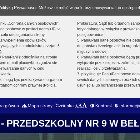
Polityką Prywatności
. Możesz określić warunki przechowywania lub dostępu d
 linku „Ochrona danych osobowych”,
Prokuratura, Sąd) lub organom sam
ne osobowe w postaci adresu IP, są
terytorialnego w związku z prowadz
 celu udostępniania strony
postępowaniem,
raz wypełnienia obowiązków
5. Pana/Pani dane osobowe nie bę
ywających na administratorze(art.6
do państwa trzeciego ani do organiza
),
międzynarodowej,
sta Pan/Pani z odnośnika na stronie
6. Pana/Pani dane osobowe będą pr
em e-mail placówki to zgadza się
wyłącznie przez okres i w zakresie 
zetwarzanie danych w celu
realizacji celu przetwarzania,
owiedzi,
7. przysługuje Panu/Pani prawo dost
we mogą być przekazywane organom
swoich danych osobowych oraz ich s
ganom ochrony prawnej (Policja,
usunięcia lub ograniczenia przetwar
na główna
Mapa strony
Czcionka
Kontrast
Informacja
- PRZEDSZKOLNY NR 9 W BE