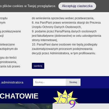
o plików cookies w Twojej przeglądarce.
Akceptuję ciasteczka
orządu
do wniesienia sprzeciwu wobec przetwarzania,
onym
8. ma Pan/Pani prawo wniesienia skargi do Prezesa
Urzędu Ochrony Danych Osobowych,
dą przekazywane
9. podanie przez Pana/Panią danych osobowych
cji
jest fakultatywne (dobrowolne) w celu udostępnienia
strony internetowej,
zetwarzane
10. Pana/Pani dane osobowe nie będą podlegały
niezbędnym do
zautomatyzowanym procesom podejmowania
decyzji przez Administratora, w tym profilowaniu.
ępu do treści
prostowania,
zamknij
zania lub prawo
 administratora
Fraza
ŁCHATOWIE