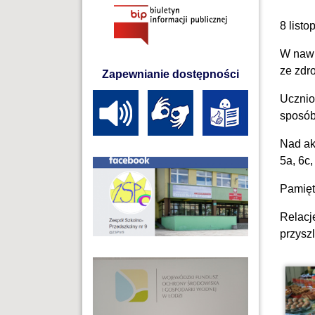
8 list
W nawi
ze zdr
Zapewnianie dostępności
Ucznio
sposób
Nad ak
5a, 6c,
Pamięt
Relacj
przysz