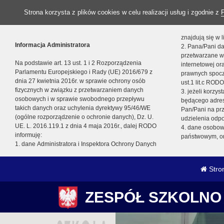
Strona korzysta z plików cookies w celu realizacji usług i zgodnie z
znajdują się w
Informacja Administratora
2. Pana/Pani da
przetwarzane w
Na podstawie art. 13 ust. 1 i 2 Rozporządzenia
internetowej o
Parlamentu Europejskiego i Rady (UE) 2016/679 z
prawnych spocz
dnia 27 kwietnia 2016r. w sprawie ochrony osób
ust.1 lit.c RODO
fizycznych w związku z przetwarzaniem danych
3. jeżeli korzy
osobowych i w sprawie swobodnego przepływu
będącego adres
takich danych oraz uchylenia dyrektywy 95/46/WE
Pan/Pani na pr
(ogólne rozporządzenie o ochronie danych), Dz. U.
udzielenia odp
UE. L. 2016.119.1 z dnia 4 maja 2016r., dalej RODO
4. dane osobo
informuję:
państwowym, or
1. dane Administratora i Inspektora Ochrony Danych
Stro
ZESPÓŁ SZKOLNO 