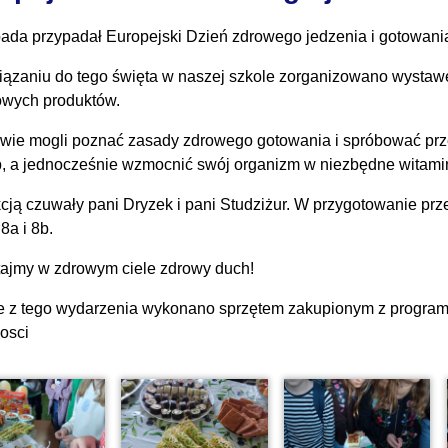
opada przypadał Europejski Dzień zdrowego jedzenia i gotowani
ązaniu do tego święta w naszej szkole zorganizowano wystaw
owych produktów.
wie mogli poznać zasady zdrowego gotowania i spróbować prz
, a jednocześnie wzmocnić swój organizm w niezbędne witami
cją czuwały pani Dryzek i pani Studziżur. W przygotowanie pr
 8a i 8b.
ajmy w zdrowym ciele zdrowy duch!
e z tego wydarzenia wykonano sprzętem zakupionym z programu
losci