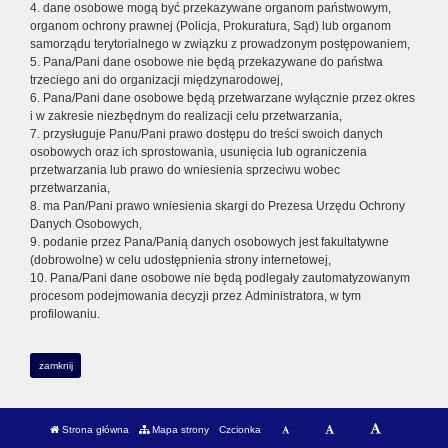
4. dane osobowe mogą być przekazywane organom państwowym,
organom ochrony prawnej (Policja, Prokuratura, Sąd) lub organom
samorządu terytorialnego w związku z prowadzonym postępowaniem,
5. Pana/Pani dane osobowe nie będą przekazywane do państwa
trzeciego ani do organizacji międzynarodowej,
6. Pana/Pani dane osobowe będą przetwarzane wyłącznie przez okres
i w zakresie niezbędnym do realizacji celu przetwarzania,
7. przysługuje Panu/Pani prawo dostępu do treści swoich danych
osobowych oraz ich sprostowania, usunięcia lub ograniczenia
przetwarzania lub prawo do wniesienia sprzeciwu wobec
przetwarzania,
8. ma Pan/Pani prawo wniesienia skargi do Prezesa Urzędu Ochrony
Danych Osobowych,
9. podanie przez Pana/Panią danych osobowych jest fakultatywne
(dobrowolne) w celu udostępnienia strony internetowej,
10. Pana/Pani dane osobowe nie będą podlegały zautomatyzowanym
procesom podejmowania decyzji przez Administratora, w tym
profilowaniu.
zamknij
Strona główna
Mapa strony
Czcionka