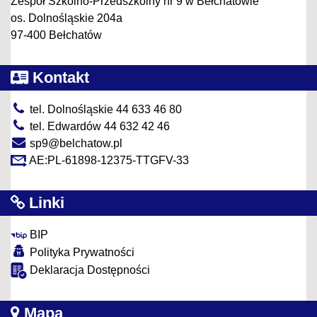
Zespół Szkolno-Przedszkolny nr 9 w Bełchatowie
os. Dolnośląskie 204a
97-400 Bełchatów
Kontakt
tel. Dolnośląskie 44 633 46 80
tel. Edwardów 44 632 42 46
sp9@belchatow.pl
AE:PL-61898-12375-TTGFV-33
Linki
BIP
Polityka Prywatności
Deklaracja Dostępności
Mapa