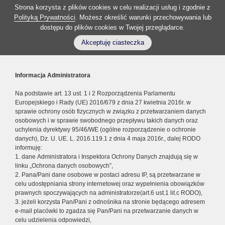
Strona korzysta z plików cookies w celu realizacji usług i zgodnie z
Polityką Prywatności
. Możesz określić warunki przechowywania lub
dostępu do plików cookies w Twojej przeglądarce.
Akceptuję ciasteczka
Informacja Administratora
Na podstawie art. 13 ust. 1 i 2 Rozporządzenia Parlamentu
Europejskiego i Rady (UE) 2016/679 z dnia 27 kwietnia 2016r. w
sprawie ochrony osób fizycznych w związku z przetwarzaniem danych
osobowych i w sprawie swobodnego przepływu takich danych oraz
uchylenia dyrektywy 95/46/WE (ogólne rozporządzenie o ochronie
danych), Dz. U. UE. L. 2016.119.1 z dnia 4 maja 2016r., dalej RODO
informuję:
1. dane Administratora i Inspektora Ochrony Danych znajdują się w
linku „Ochrona danych osobowych”,
2. Pana/Pani dane osobowe w postaci adresu IP, są przetwarzane w
celu udostępniania strony internetowej oraz wypełnienia obowiązków
prawnych spoczywających na administratorze(art.6 ust.1 lit.c RODO),
3. jeżeli korzysta Pan/Pani z odnośnika na stronie będącego adresem
e-mail placówki to zgadza się Pan/Pani na przetwarzanie danych w
celu udzielenia odpowiedzi,