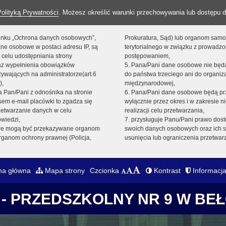
Polityką Prywatności
. Możesz określić warunki przechowywania lub dostępu d
 linku „Ochrona danych osobowych”,
Prokuratura, Sąd) lub organom sam
ne osobowe w postaci adresu IP, są
terytorialnego w związku z prowadz
 celu udostępniania strony
postępowaniem,
raz wypełnienia obowiązków
5. Pana/Pani dane osobowe nie bę
ywających na administratorze(art.6
do państwa trzeciego ani do organiza
),
międzynarodowej,
sta Pan/Pani z odnośnika na stronie
6. Pana/Pani dane osobowe będą pr
em e-mail placówki to zgadza się
wyłącznie przez okres i w zakresie 
zetwarzanie danych w celu
realizacji celu przetwarzania,
owiedzi,
7. przysługuje Panu/Pani prawo dost
we mogą być przekazywane organom
swoich danych osobowych oraz ich s
ganom ochrony prawnej (Policja,
usunięcia lub ograniczenia przetwar
na główna
Mapa strony
Czcionka
Kontrast
Informacja
- PRZEDSZKOLNY NR 9 W BE