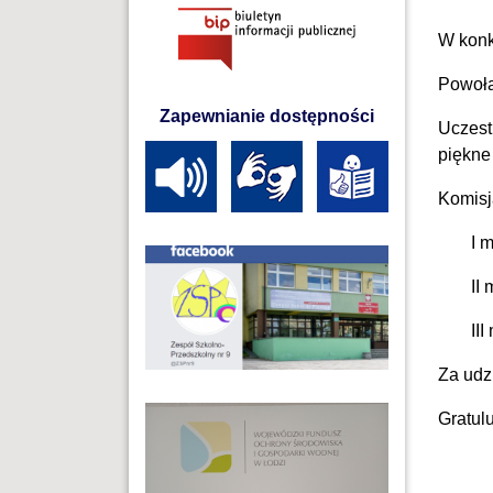
W konku
Powoła
Zapewnianie dostępności
Uczest
piękne 
Komisj
I 
II 
II
Za udzi
Gratul