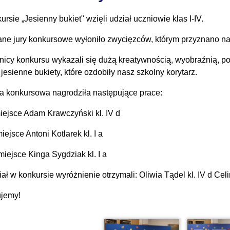
rsie „Jesienny bukiet" wzięli udział uczniowie klas I-IV.
ne jury konkursowe wyłoniło zwycięzców, którym przyznano n
nicy konkursu wykazali się dużą kreatywnością, wyobraźnią, p
jesienne bukiety, które ozdobiły nasz szkolny korytarz.
a konkursowa nagrodziła następujące prace:
miejsce Adam Krawczyński kl. IV d
miejsce Antoni Kotlarek kl. I a
I miejsce Kinga Sygdziak kl. I a
ał w konkursie wyróżnienie otrzymali: Oliwia Tądel kl. IV d Celina
ujemy!