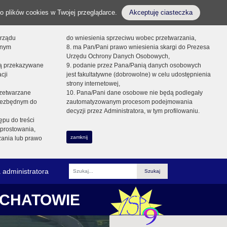
o plików cookies w Twojej przeglądarce.
Akceptuję ciasteczka
orządu
do wniesienia sprzeciwu wobec przetwarzania,
onym
8. ma Pan/Pani prawo wniesienia skargi do Prezesa
Urzędu Ochrony Danych Osobowych,
dą przekazywane
9. podanie przez Pana/Panią danych osobowych
cji
jest fakultatywne (dobrowolne) w celu udostępnienia
strony internetowej,
zetwarzane
10. Pana/Pani dane osobowe nie będą podlegały
niezbędnym do
zautomatyzowanym procesom podejmowania
decyzji przez Administratora, w tym profilowaniu.
ępu do treści
prostowania,
zamknij
zania lub prawo
 administratora
Fraza
ŁCHATOWIE