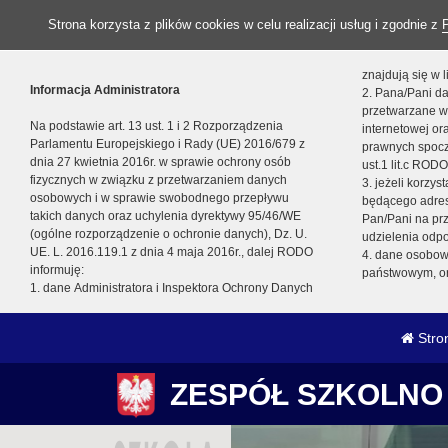
Strona korzysta z plików cookies w celu realizacji usług i zgodnie z
znajdują się w
Informacja Administratora
2. Pana/Pani da
przetwarzane w
Na podstawie art. 13 ust. 1 i 2 Rozporządzenia
internetowej o
Parlamentu Europejskiego i Rady (UE) 2016/679 z
prawnych spocz
dnia 27 kwietnia 2016r. w sprawie ochrony osób
ust.1 lit.c RODO
fizycznych w związku z przetwarzaniem danych
3. jeżeli korzy
osobowych i w sprawie swobodnego przepływu
będącego adres
takich danych oraz uchylenia dyrektywy 95/46/WE
Pan/Pani na pr
(ogólne rozporządzenie o ochronie danych), Dz. U.
udzielenia odp
UE. L. 2016.119.1 z dnia 4 maja 2016r., dalej RODO
4. dane osobo
informuję:
państwowym, or
1. dane Administratora i Inspektora Ochrony Danych
Stro
ZESPÓŁ SZKOLNO 