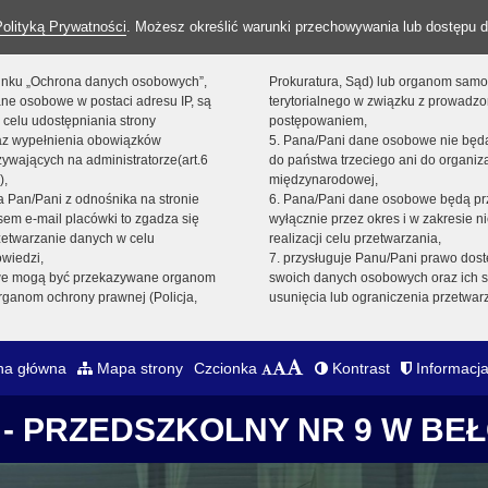
Polityką Prywatności
. Możesz określić warunki przechowywania lub dostępu d
 linku „Ochrona danych osobowych”,
Prokuratura, Sąd) lub organom sam
ne osobowe w postaci adresu IP, są
terytorialnego w związku z prowadz
 celu udostępniania strony
postępowaniem,
raz wypełnienia obowiązków
5. Pana/Pani dane osobowe nie bę
ywających na administratorze(art.6
do państwa trzeciego ani do organiza
),
międzynarodowej,
sta Pan/Pani z odnośnika na stronie
6. Pana/Pani dane osobowe będą pr
em e-mail placówki to zgadza się
wyłącznie przez okres i w zakresie 
zetwarzanie danych w celu
realizacji celu przetwarzania,
owiedzi,
7. przysługuje Panu/Pani prawo dost
we mogą być przekazywane organom
swoich danych osobowych oraz ich s
ganom ochrony prawnej (Policja,
usunięcia lub ograniczenia przetwar
na główna
Mapa strony
Czcionka
Kontrast
Informacja
- PRZEDSZKOLNY NR 9 W BE