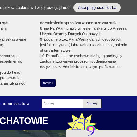
o plików cookies w Twojej przeglądarce.
Akceptuję ciasteczka
orządu
do wniesienia sprzeciwu wobec przetwarzania,
onym
8. ma Pan/Pani prawo wniesienia skargi do Prezesa
Urzędu Ochrony Danych Osobowych,
dą przekazywane
9. podanie przez Pana/Panią danych osobowych
cji
jest fakultatywne (dobrowolne) w celu udostępnienia
strony internetowej,
zetwarzane
10. Pana/Pani dane osobowe nie będą podlegały
niezbędnym do
zautomatyzowanym procesom podejmowania
decyzji przez Administratora, w tym profilowaniu.
ępu do treści
prostowania,
zamknij
zania lub prawo
 administratora
Fraza
ŁCHATOWIE