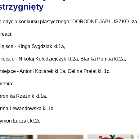
strzygnięty
a edycja konkursu plastycznego "DORODNE JABŁUSZKO" za 
reaci:
miejsce - Kinga Sygdziak kl.1a,
 miejsce - Nikołaj Kołodziejczyk kl.2a, Blanka Pompa kl.2a,
 miejsce - Antoni Kotlarek kl.1a, Celina Prałat kl. 1c.
ienia:
ronika Rzeźnik kl.1a,
rina Lewandowska kl.1b,
ymon Łuczak kl.2c