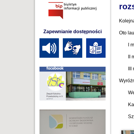
roz
Kolejn
Zapewnianie dostępności
Oto lau
I 
II
III
Wyróżn
We
Ka
Sz