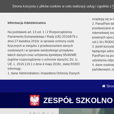
Strona korzysta z plików cookies w celu realizacji usług i zgodnie z
znajdują się w
Informacja Administratora
2. Pana/Pani da
przetwarzane w
Na podstawie art. 13 ust. 1 i 2 Rozporządzenia
internetowej o
Parlamentu Europejskiego i Rady (UE) 2016/679 z
prawnych spocz
dnia 27 kwietnia 2016r. w sprawie ochrony osób
ust.1 lit.c RODO
fizycznych w związku z przetwarzaniem danych
3. jeżeli korzy
osobowych i w sprawie swobodnego przepływu
będącego adres
takich danych oraz uchylenia dyrektywy 95/46/WE
Pan/Pani na pr
(ogólne rozporządzenie o ochronie danych), Dz. U.
udzielenia odp
UE. L. 2016.119.1 z dnia 4 maja 2016r., dalej RODO
4. dane osobo
informuję:
państwowym, or
1. dane Administratora i Inspektora Ochrony Danych
Stro
ZESPÓŁ SZKOLNO 