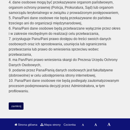
4. dane osobowe mogą być przekazywane organom państwowym,
organom ochrony prawnej (Policja, Prokuratura, Sąd) lub organom
samorządu terytorialnego w związku z prowadzonym postępowaniem,
5. Pana/Pani dane osobowe nie będą przekazywane do państwa
trzeciego ani do organizacji międzynarodowej,
6. Pana/Pani dane osobowe będą przetwarzane wyłącznie przez okres
i w zakresie niezbędnym do realizacji celu przetwarzania,
7. przysługuje Panu/Pani prawo dostępu do treści swoich danych
osobowych oraz ich sprostowania, usunięcia lub ograniczenia
przetwarzania lub prawo do wniesienia sprzeciwu wobec
przetwarzania,
8. ma Pan/Pani prawo wniesienia skargi do Prezesa Urzędu Ochrony
Danych Osobowych,
9. podanie przez Pana/Panią danych osobowych jest fakultatywne
(dobrowolne) w celu udostępnienia strony internetowej,
10. Pana/Pani dane osobowe nie będą podlegały zautomatyzowanym
procesom podejmowania decyzji przez Administratora, w tym
profilowaniu.
zamknij
Strona główna
Mapa strony
Czcionka