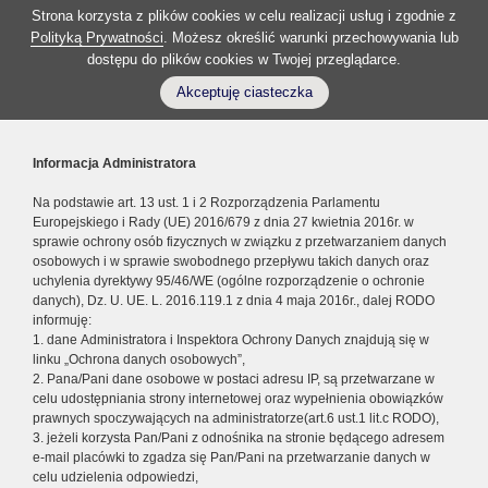
Strona korzysta z plików cookies w celu realizacji usług i zgodnie z
Polityką Prywatności
. Możesz określić warunki przechowywania lub
dostępu do plików cookies w Twojej przeglądarce.
Akceptuję ciasteczka
Informacja Administratora
Na podstawie art. 13 ust. 1 i 2 Rozporządzenia Parlamentu
Europejskiego i Rady (UE) 2016/679 z dnia 27 kwietnia 2016r. w
sprawie ochrony osób fizycznych w związku z przetwarzaniem danych
osobowych i w sprawie swobodnego przepływu takich danych oraz
uchylenia dyrektywy 95/46/WE (ogólne rozporządzenie o ochronie
danych), Dz. U. UE. L. 2016.119.1 z dnia 4 maja 2016r., dalej RODO
informuję:
1. dane Administratora i Inspektora Ochrony Danych znajdują się w
linku „Ochrona danych osobowych”,
2. Pana/Pani dane osobowe w postaci adresu IP, są przetwarzane w
celu udostępniania strony internetowej oraz wypełnienia obowiązków
prawnych spoczywających na administratorze(art.6 ust.1 lit.c RODO),
3. jeżeli korzysta Pan/Pani z odnośnika na stronie będącego adresem
e-mail placówki to zgadza się Pan/Pani na przetwarzanie danych w
celu udzielenia odpowiedzi,