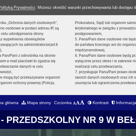
Polityką Prywatności
. Możesz określić warunki przechowywania lub dostępu d
 linku „Ochrona danych osobowych”,
Prokuratura, Sąd) lub organom sam
ne osobowe w postaci adresu IP, są
terytorialnego w związku z prowadz
 celu udostępniania strony
postępowaniem,
raz wypełnienia obowiązków
5. Pana/Pani dane osobowe nie bę
ywających na administratorze(art.6
do państwa trzeciego ani do organiza
),
międzynarodowej,
sta Pan/Pani z odnośnika na stronie
6. Pana/Pani dane osobowe będą pr
em e-mail placówki to zgadza się
wyłącznie przez okres i w zakresie 
zetwarzanie danych w celu
realizacji celu przetwarzania,
owiedzi,
7. przysługuje Panu/Pani prawo dost
we mogą być przekazywane organom
swoich danych osobowych oraz ich s
ganom ochrony prawnej (Policja,
usunięcia lub ograniczenia przetwar
na główna
Mapa strony
Czcionka
Kontrast
Informacja
- PRZEDSZKOLNY NR 9 W BE