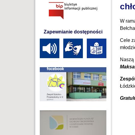
chł
W rama
Bełcha
Zapewnianie dostępności
Cele z
młodzi
Naszą 
Maksal
Zespół
Łódzki
Gratul