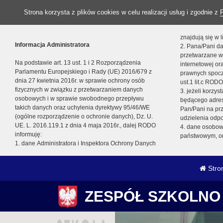
Strona korzysta z plików cookies w celu realizacji usług i zgodnie z
znajdują się w
Informacja Administratora
2. Pana/Pani da
przetwarzane w
Na podstawie art. 13 ust. 1 i 2 Rozporządzenia
internetowej o
Parlamentu Europejskiego i Rady (UE) 2016/679 z
prawnych spocz
dnia 27 kwietnia 2016r. w sprawie ochrony osób
ust.1 lit.c RODO
fizycznych w związku z przetwarzaniem danych
3. jeżeli korzy
osobowych i w sprawie swobodnego przepływu
będącego adres
takich danych oraz uchylenia dyrektywy 95/46/WE
Pan/Pani na pr
(ogólne rozporządzenie o ochronie danych), Dz. U.
udzielenia odp
UE. L. 2016.119.1 z dnia 4 maja 2016r., dalej RODO
4. dane osobo
informuję:
państwowym, or
1. dane Administratora i Inspektora Ochrony Danych
Stro
ZESPÓŁ SZKOLNO 