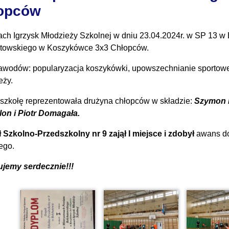
opców
ch Igrzysk Młodzieży Szkolnej w dniu 23.04.2024r. w SP 13 w 
towskiego w Koszykówce 3x3 Chłopców.
awodów: popularyzacja koszykówki, upowszechnianie sportowego 
eży.
szkołę reprezentowała drużyna chłopców w składzie:
Szymon K
on i Piotr Domagała.
 Szkolno-Przedszkolny nr 9 zajął I miejsce i zdobył
awans do
ego.
ujemy serdecznie!!!