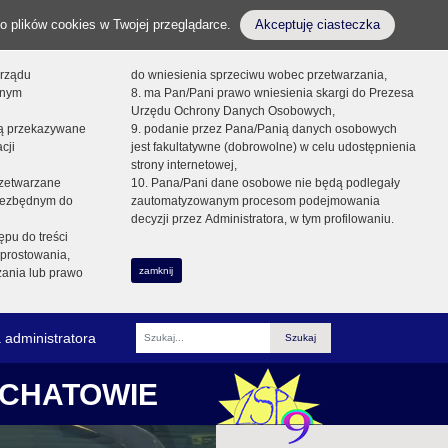
o plików cookies w Twojej przeglądarce.
Akceptuję ciasteczka
orządu
do wniesienia sprzeciwu wobec przetwarzania,
onym
8. ma Pan/Pani prawo wniesienia skargi do Prezesa
Urzędu Ochrony Danych Osobowych,
dą przekazywane
9. podanie przez Pana/Panią danych osobowych
cji
jest fakultatywne (dobrowolne) w celu udostępnienia
strony internetowej,
zetwarzane
10. Pana/Pani dane osobowe nie będą podlegały
niezbędnym do
zautomatyzowanym procesom podejmowania
decyzji przez Administratora, w tym profilowaniu.
ępu do treści
prostowania,
zamknij
zania lub prawo
 administratora
Fraza
ŁCHATOWIE