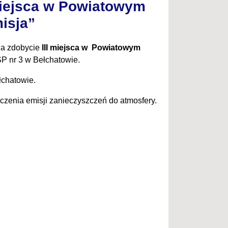
 miejsca w Powiatowym
isja”
 za zdobycie
III miejsca w
Powiatowym
P nr 3 w Bełchatowie.
łchatowie.
zenia emisji zanieczyszczeń do atmosfery.