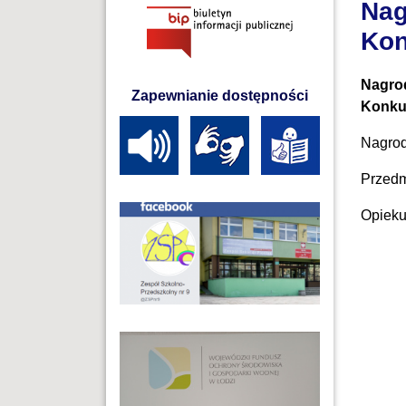
Nag
Kon
Nagrod
Zapewnianie dostępności
Konkur
Nagrod
Przedm
Opieku