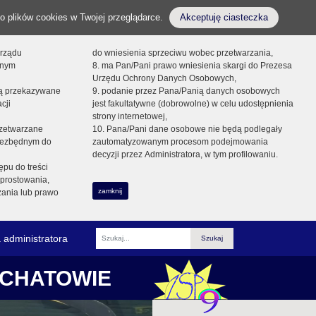
o plików cookies w Twojej przeglądarce.
Akceptuję ciasteczka
orządu
do wniesienia sprzeciwu wobec przetwarzania,
onym
8. ma Pan/Pani prawo wniesienia skargi do Prezesa
Urzędu Ochrony Danych Osobowych,
dą przekazywane
9. podanie przez Pana/Panią danych osobowych
cji
jest fakultatywne (dobrowolne) w celu udostępnienia
strony internetowej,
zetwarzane
10. Pana/Pani dane osobowe nie będą podlegały
niezbędnym do
zautomatyzowanym procesom podejmowania
decyzji przez Administratora, w tym profilowaniu.
ępu do treści
prostowania,
zamknij
zania lub prawo
 administratora
Fraza
ŁCHATOWIE