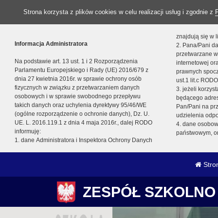
Strona korzysta z plików cookies w celu realizacji usług i zgodnie z
znajdują się w
Informacja Administratora
2. Pana/Pani da
przetwarzane w
Na podstawie art. 13 ust. 1 i 2 Rozporządzenia
internetowej o
Parlamentu Europejskiego i Rady (UE) 2016/679 z
prawnych spocz
dnia 27 kwietnia 2016r. w sprawie ochrony osób
ust.1 lit.c RODO
fizycznych w związku z przetwarzaniem danych
3. jeżeli korzy
osobowych i w sprawie swobodnego przepływu
będącego adres
takich danych oraz uchylenia dyrektywy 95/46/WE
Pan/Pani na pr
(ogólne rozporządzenie o ochronie danych), Dz. U.
udzielenia odp
UE. L. 2016.119.1 z dnia 4 maja 2016r., dalej RODO
4. dane osobo
informuję:
państwowym, or
1. dane Administratora i Inspektora Ochrony Danych
Stro
ZESPÓŁ SZKOLNO 