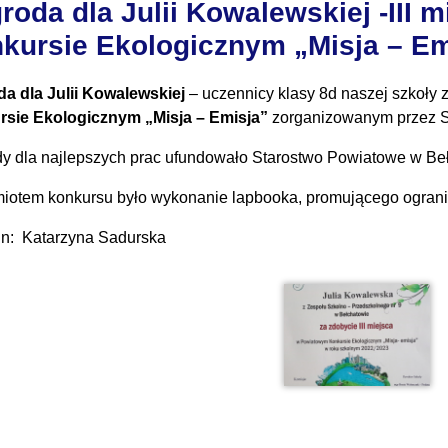
roda dla Julii Kowalewskiej -III
kursie Ekologicznym „Misja – Em
a dla Julii Kowalewskiej
– uczennicy klasy 8d naszej szkoły
sie Ekologicznym „Misja – Emisja”
zorganizowanym przez S
y dla najlepszych prac ufundowało Starostwo Powiatowe w Be
iotem konkursu było wykonanie lapbooka, promującego ogranic
n: Katarzyna Sadurska