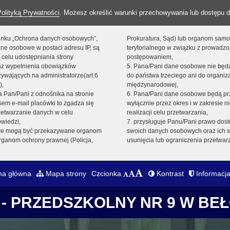
Polityką Prywatności
. Możesz określić warunki przechowywania lub dostępu d
 linku „Ochrona danych osobowych”,
Prokuratura, Sąd) lub organom sam
ne osobowe w postaci adresu IP, są
terytorialnego w związku z prowadz
 celu udostępniania strony
postępowaniem,
raz wypełnienia obowiązków
5. Pana/Pani dane osobowe nie bę
ywających na administratorze(art.6
do państwa trzeciego ani do organiza
),
międzynarodowej,
sta Pan/Pani z odnośnika na stronie
6. Pana/Pani dane osobowe będą pr
em e-mail placówki to zgadza się
wyłącznie przez okres i w zakresie 
zetwarzanie danych w celu
realizacji celu przetwarzania,
owiedzi,
7. przysługuje Panu/Pani prawo dost
we mogą być przekazywane organom
swoich danych osobowych oraz ich s
ganom ochrony prawnej (Policja,
usunięcia lub ograniczenia przetwar
na główna
Mapa strony
Czcionka
Kontrast
Informacja
- PRZEDSZKOLNY NR 9 W BE