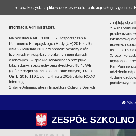
Strona korzysta z plików cookies w celu realizacji usług i zgodnie z
znajdują się w
Informacja Administratora
2. Pana/Pani da
przetwarzane w
Na podstawie art. 13 ust. 1 i 2 Rozporządzenia
internetowej o
Parlamentu Europejskiego i Rady (UE) 2016/679 z
prawnych spocz
dnia 27 kwietnia 2016r. w sprawie ochrony osób
ust.1 lit.c RODO
fizycznych w związku z przetwarzaniem danych
3. jeżeli korzy
osobowych i w sprawie swobodnego przepływu
będącego adres
takich danych oraz uchylenia dyrektywy 95/46/WE
Pan/Pani na pr
(ogólne rozporządzenie o ochronie danych), Dz. U.
udzielenia odp
UE. L. 2016.119.1 z dnia 4 maja 2016r., dalej RODO
4. dane osobo
informuję:
państwowym, or
1. dane Administratora i Inspektora Ochrony Danych
Stro
ZESPÓŁ SZKOLNO 