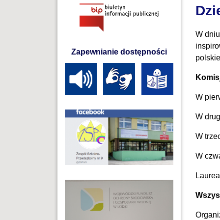
Dzi
W dniu
inspir
Zapewnianie dostępności
polski
Komisj
W pier
W drugi
W trzec
W czwa
Laurea
Wszyst
Organi