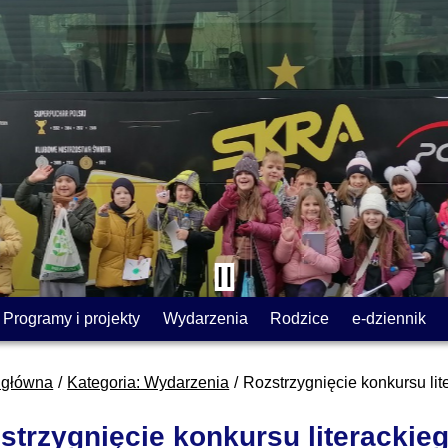
Programy i projekty
Wydarzenia
Rodzice
e-dziennik
 główna
Kategoria: Wydarzenia
Rozstrzygnięcie konkursu lit
strzygnięcie konkursu literackieg