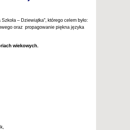
 Szkoła – Dziewiątka”, którego celem było:
asowego oraz propagowanie piękna języka
oriach wiekowych.
k,