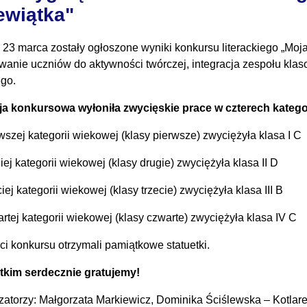
ewiątka"
 23 marca zostały ogłoszone wyniki konkursu literackiego „Moja
owanie uczniów do aktywności twórczej, integracja zespołu kl
ego.
a konkursowa wyłoniła zwycięskie prace w czterech kateg
wszej kategorii wiekowej (klasy pierwsze) zwyciężyła klasa I C
ej kategorii wiekowej (klasy drugie) zwyciężyła klasa II D
iej kategorii wiekowej (klasy trzecie) zwyciężyła klasa III B
rtej kategorii wiekowej (klasy czwarte) zwyciężyła klasa IV C
ci konkursu otrzymali pamiątkowe statuetki.
kim serdecznie gratujemy!
zatorzy: Małgorzata Markiewicz, Dominika Ściślewska – Kotlare