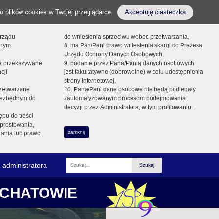
o plików cookies w Twojej przeglądarce.
Akceptuję ciasteczka
orządu
do wniesienia sprzeciwu wobec przetwarzania,
onym
8. ma Pan/Pani prawo wniesienia skargi do Prezesa
Urzędu Ochrony Danych Osobowych,
dą przekazywane
9. podanie przez Pana/Panią danych osobowych
cji
jest fakultatywne (dobrowolne) w celu udostępnienia
strony internetowej,
zetwarzane
10. Pana/Pani dane osobowe nie będą podlegały
niezbędnym do
zautomatyzowanym procesom podejmowania
decyzji przez Administratora, w tym profilowaniu.
ępu do treści
prostowania,
zamknij
zania lub prawo
 administratora
Fraza
ŁCHATOWIE