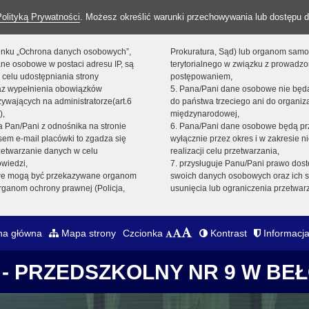
Polityką Prywatności
. Możesz określić warunki przechowywania lub dostępu d
 linku „Ochrona danych osobowych”,
Prokuratura, Sąd) lub organom sam
ne osobowe w postaci adresu IP, są
terytorialnego w związku z prowadz
 celu udostępniania strony
postępowaniem,
raz wypełnienia obowiązków
5. Pana/Pani dane osobowe nie bę
ywających na administratorze(art.6
do państwa trzeciego ani do organiza
),
międzynarodowej,
sta Pan/Pani z odnośnika na stronie
6. Pana/Pani dane osobowe będą pr
em e-mail placówki to zgadza się
wyłącznie przez okres i w zakresie 
zetwarzanie danych w celu
realizacji celu przetwarzania,
owiedzi,
7. przysługuje Panu/Pani prawo dost
we mogą być przekazywane organom
swoich danych osobowych oraz ich s
ganom ochrony prawnej (Policja,
usunięcia lub ograniczenia przetwar
na główna
Mapa strony
Czcionka
Kontrast
Informacja
- PRZEDSZKOLNY NR 9 W BE