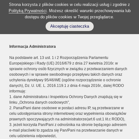
Strona korzysta z plików cookies w celu realizacji usług i zgodnie z
Polityką Prywatności
. Możesz określić warunki przechowywania lub
dostępu do plików cookies w Twojej przeglądarce.
Akceptuję ciasteczka
Informacja Administratora
Na podstawie art. 13 ust. 1 i 2 Rozporządzenia Parlamentu
Europejskiego i Rady (UE) 2016/679 z dnia 27 kwietnia 2016r. w
sprawie ochrony osób fizycznych w związku z przetwarzaniem danych
osobowych i w sprawie swobodnego przepływu takich danych oraz
uchylenia dyrektywy 95/46/WE (ogólne rozporządzenie o ochronie
danych), Dz. U. UE. L. 2016.119.1 z dnia 4 maja 2016r., dalej RODO
informuję:
1. dane Administratora i Inspektora Ochrony Danych znajdują się w
linku „Ochrona danych osobowych”,
2. Pana/Pani dane osobowe w postaci adresu IP, są przetwarzane w
celu udostępniania strony internetowej oraz wypełnienia obowiązków
prawnych spoczywających na administratorze(art.6 ust.1 lit.c RODO),
3. jeżeli korzysta Pan/Pani z odnośnika na stronie będącego adresem
e-mail placówki to zgadza się Pan/Pani na przetwarzanie danych w
celu udzielenia odpowiedzi,