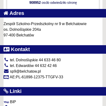
908952
osób odwiedziło stronę
Adres
Zespół Szkolno-Przedszkolny nr 9 w Bełchatowie
os. Dolnośląskie 204a
97-400 Bełchatów
Kontakt
tel. Dolnośląskie 44 633 46 80
tel. Edwardów 44 632 42 46
sp9@belchatow.pl
AE:PL-61898-12375-TTGFV-33
Linki
BIP