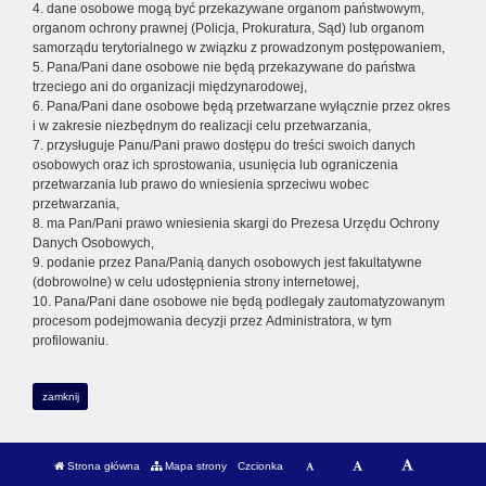
4. dane osobowe mogą być przekazywane organom państwowym,
organom ochrony prawnej (Policja, Prokuratura, Sąd) lub organom
samorządu terytorialnego w związku z prowadzonym postępowaniem,
5. Pana/Pani dane osobowe nie będą przekazywane do państwa
trzeciego ani do organizacji międzynarodowej,
6. Pana/Pani dane osobowe będą przetwarzane wyłącznie przez okres
i w zakresie niezbędnym do realizacji celu przetwarzania,
7. przysługuje Panu/Pani prawo dostępu do treści swoich danych
osobowych oraz ich sprostowania, usunięcia lub ograniczenia
przetwarzania lub prawo do wniesienia sprzeciwu wobec
przetwarzania,
8. ma Pan/Pani prawo wniesienia skargi do Prezesa Urzędu Ochrony
Danych Osobowych,
9. podanie przez Pana/Panią danych osobowych jest fakultatywne
(dobrowolne) w celu udostępnienia strony internetowej,
10. Pana/Pani dane osobowe nie będą podlegały zautomatyzowanym
procesom podejmowania decyzji przez Administratora, w tym
profilowaniu.
zamknij
Strona główna
Mapa strony
Czcionka