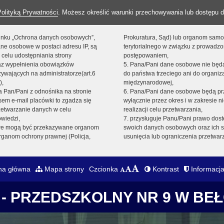
Polityką Prywatności
. Możesz określić warunki przechowywania lub dostępu d
 linku „Ochrona danych osobowych”,
Prokuratura, Sąd) lub organom sam
ne osobowe w postaci adresu IP, są
terytorialnego w związku z prowadz
 celu udostępniania strony
postępowaniem,
raz wypełnienia obowiązków
5. Pana/Pani dane osobowe nie bę
ywających na administratorze(art.6
do państwa trzeciego ani do organiza
),
międzynarodowej,
sta Pan/Pani z odnośnika na stronie
6. Pana/Pani dane osobowe będą pr
em e-mail placówki to zgadza się
wyłącznie przez okres i w zakresie 
zetwarzanie danych w celu
realizacji celu przetwarzania,
owiedzi,
7. przysługuje Panu/Pani prawo dost
we mogą być przekazywane organom
swoich danych osobowych oraz ich s
ganom ochrony prawnej (Policja,
usunięcia lub ograniczenia przetwar
na główna
Mapa strony
Czcionka
Kontrast
Informacja
- PRZEDSZKOLNY NR 9 W BE