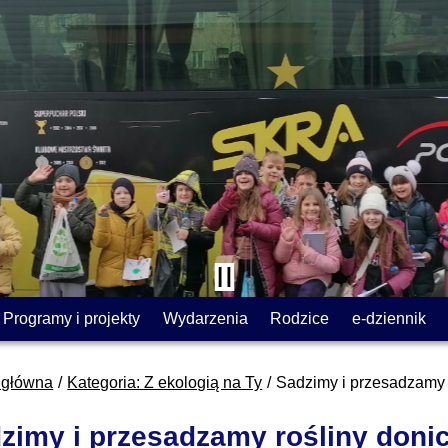
Programy i projekty
Wydarzenia
Rodzice
e-dziennik
 główna
Kategoria: Z ekologią na Ty
Sadzimy i przesadzamy 
zimy i przesadzamy rośliny doni