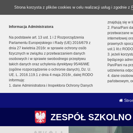
Strona korzysta z plików cookies w celu realizacji usług i zgodnie z
znajdują się w
Informacja Administratora
2. Pana/Pani da
przetwarzane w
Na podstawie art. 13 ust. 1 i 2 Rozporządzenia
internetowej o
Parlamentu Europejskiego i Rady (UE) 2016/679 z
prawnych spocz
dnia 27 kwietnia 2016r. w sprawie ochrony osób
ust.1 lit.c RODO
fizycznych w związku z przetwarzaniem danych
3. jeżeli korzy
osobowych i w sprawie swobodnego przepływu
będącego adres
takich danych oraz uchylenia dyrektywy 95/46/WE
Pan/Pani na pr
(ogólne rozporządzenie o ochronie danych), Dz. U.
udzielenia odp
UE. L. 2016.119.1 z dnia 4 maja 2016r., dalej RODO
4. dane osobo
informuję:
państwowym, or
1. dane Administratora i Inspektora Ochrony Danych
Stro
ZESPÓŁ SZKOLNO 