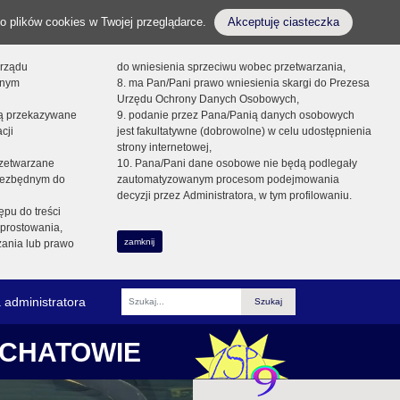
o plików cookies w Twojej przeglądarce.
Akceptuję ciasteczka
orządu
do wniesienia sprzeciwu wobec przetwarzania,
onym
8. ma Pan/Pani prawo wniesienia skargi do Prezesa
Urzędu Ochrony Danych Osobowych,
dą przekazywane
9. podanie przez Pana/Panią danych osobowych
cji
jest fakultatywne (dobrowolne) w celu udostępnienia
strony internetowej,
zetwarzane
10. Pana/Pani dane osobowe nie będą podlegały
niezbędnym do
zautomatyzowanym procesom podejmowania
decyzji przez Administratora, w tym profilowaniu.
ępu do treści
prostowania,
zamknij
zania lub prawo
 administratora
Fraza
ŁCHATOWIE