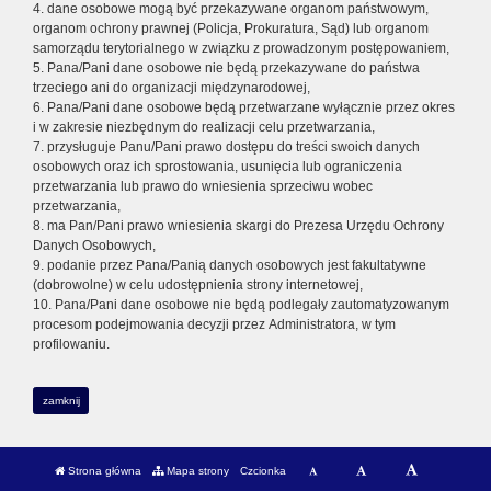
4. dane osobowe mogą być przekazywane organom państwowym,
organom ochrony prawnej (Policja, Prokuratura, Sąd) lub organom
samorządu terytorialnego w związku z prowadzonym postępowaniem,
5. Pana/Pani dane osobowe nie będą przekazywane do państwa
trzeciego ani do organizacji międzynarodowej,
6. Pana/Pani dane osobowe będą przetwarzane wyłącznie przez okres
i w zakresie niezbędnym do realizacji celu przetwarzania,
7. przysługuje Panu/Pani prawo dostępu do treści swoich danych
osobowych oraz ich sprostowania, usunięcia lub ograniczenia
przetwarzania lub prawo do wniesienia sprzeciwu wobec
przetwarzania,
8. ma Pan/Pani prawo wniesienia skargi do Prezesa Urzędu Ochrony
Danych Osobowych,
9. podanie przez Pana/Panią danych osobowych jest fakultatywne
(dobrowolne) w celu udostępnienia strony internetowej,
10. Pana/Pani dane osobowe nie będą podlegały zautomatyzowanym
procesom podejmowania decyzji przez Administratora, w tym
profilowaniu.
zamknij
Strona główna
Mapa strony
Czcionka