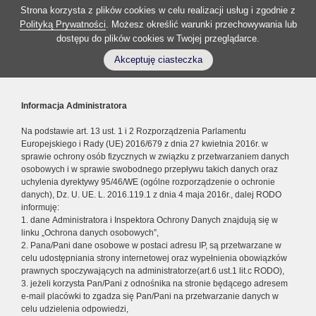
Strona korzysta z plików cookies w celu realizacji usług i zgodnie z
Polityką Prywatności
. Możesz określić warunki przechowywania lub
dostępu do plików cookies w Twojej przeglądarce.
Akceptuję ciasteczka
Informacja Administratora
Na podstawie art. 13 ust. 1 i 2 Rozporządzenia Parlamentu
Europejskiego i Rady (UE) 2016/679 z dnia 27 kwietnia 2016r. w
sprawie ochrony osób fizycznych w związku z przetwarzaniem danych
osobowych i w sprawie swobodnego przepływu takich danych oraz
uchylenia dyrektywy 95/46/WE (ogólne rozporządzenie o ochronie
danych), Dz. U. UE. L. 2016.119.1 z dnia 4 maja 2016r., dalej RODO
informuję:
1. dane Administratora i Inspektora Ochrony Danych znajdują się w
linku „Ochrona danych osobowych”,
2. Pana/Pani dane osobowe w postaci adresu IP, są przetwarzane w
celu udostępniania strony internetowej oraz wypełnienia obowiązków
prawnych spoczywających na administratorze(art.6 ust.1 lit.c RODO),
3. jeżeli korzysta Pan/Pani z odnośnika na stronie będącego adresem
e-mail placówki to zgadza się Pan/Pani na przetwarzanie danych w
celu udzielenia odpowiedzi,