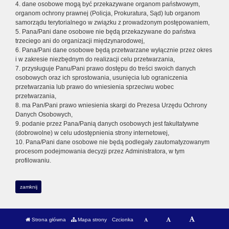
4. dane osobowe mogą być przekazywane organom państwowym,
organom ochrony prawnej (Policja, Prokuratura, Sąd) lub organom
samorządu terytorialnego w związku z prowadzonym postępowaniem,
5. Pana/Pani dane osobowe nie będą przekazywane do państwa
trzeciego ani do organizacji międzynarodowej,
6. Pana/Pani dane osobowe będą przetwarzane wyłącznie przez okres
i w zakresie niezbędnym do realizacji celu przetwarzania,
7. przysługuje Panu/Pani prawo dostępu do treści swoich danych
osobowych oraz ich sprostowania, usunięcia lub ograniczenia
przetwarzania lub prawo do wniesienia sprzeciwu wobec
przetwarzania,
8. ma Pan/Pani prawo wniesienia skargi do Prezesa Urzędu Ochrony
Danych Osobowych,
9. podanie przez Pana/Panią danych osobowych jest fakultatywne
(dobrowolne) w celu udostępnienia strony internetowej,
10. Pana/Pani dane osobowe nie będą podlegały zautomatyzowanym
procesom podejmowania decyzji przez Administratora, w tym
profilowaniu.
zamknij
Strona główna
Mapa strony
Czcionka