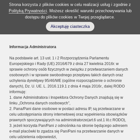
Strona korzysta z plików cookies w celu realizacji usług i zgodnie z
Polityką Prywatności
. Możesz określić warunki przechowywania lub
dostępu do plików cookies w Twojej przeglądarce.
Akceptuję ciasteczka
Informacja Administratora
Na podstawie art. 13 ust. 1 i 2 Rozporządzenia Parlamentu
Europejskiego i Rady (UE) 2016/679 z dnia 27 kwietnia 2016r. w
sprawie ochrony osób fizycznych w związku z przetwarzaniem danych
osobowych i w sprawie swobodnego przepływu takich danych oraz
uchylenia dyrektywy 95/46/WE (ogólne rozporządzenie o ochronie
danych), Dz. U. UE. L. 2016.119.1 z dnia 4 maja 2016r., dalej RODO
informuję:
1. dane Administratora i Inspektora Ochrony Danych znajdują się w
linku „Ochrona danych osobowych”,
2. Pana/Pani dane osobowe w postaci adresu IP, są przetwarzane w
celu udostępniania strony internetowej oraz wypełnienia obowiązków
prawnych spoczywających na administratorze(art.6 ust.1 lit.c RODO),
3. jeżeli korzysta Pan/Pani z odnośnika na stronie będącego adresem
e-mail placówki to zgadza się Pan/Pani na przetwarzanie danych w
celu udzielenia odpowiedzi,