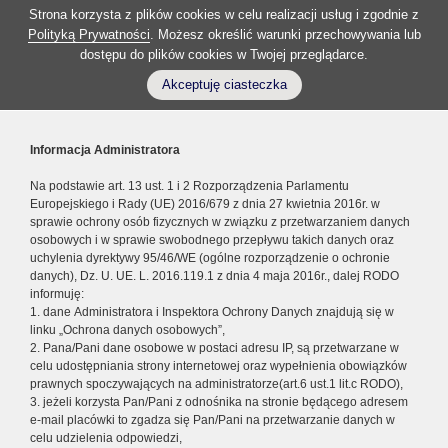
Strona korzysta z plików cookies w celu realizacji usług i zgodnie z
Polityką Prywatności
. Możesz określić warunki przechowywania lub
dostępu do plików cookies w Twojej przeglądarce.
Akceptuję ciasteczka
Informacja Administratora
Na podstawie art. 13 ust. 1 i 2 Rozporządzenia Parlamentu
Europejskiego i Rady (UE) 2016/679 z dnia 27 kwietnia 2016r. w
sprawie ochrony osób fizycznych w związku z przetwarzaniem danych
osobowych i w sprawie swobodnego przepływu takich danych oraz
uchylenia dyrektywy 95/46/WE (ogólne rozporządzenie o ochronie
danych), Dz. U. UE. L. 2016.119.1 z dnia 4 maja 2016r., dalej RODO
informuję:
1. dane Administratora i Inspektora Ochrony Danych znajdują się w
linku „Ochrona danych osobowych”,
2. Pana/Pani dane osobowe w postaci adresu IP, są przetwarzane w
celu udostępniania strony internetowej oraz wypełnienia obowiązków
prawnych spoczywających na administratorze(art.6 ust.1 lit.c RODO),
3. jeżeli korzysta Pan/Pani z odnośnika na stronie będącego adresem
e-mail placówki to zgadza się Pan/Pani na przetwarzanie danych w
celu udzielenia odpowiedzi,