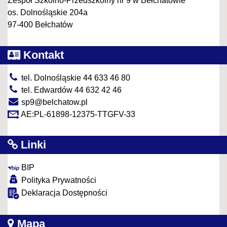
Zespół Szkolno-Przedszkolny nr 9 w Bełchatowie
os. Dolnośląskie 204a
97-400 Bełchatów
Kontakt
tel. Dolnośląskie 44 633 46 80
tel. Edwardów 44 632 42 46
sp9@belchatow.pl
AE:PL-61898-12375-TTGFV-33
Linki
BIP
Polityka Prywatności
Deklaracja Dostępności
Mapa