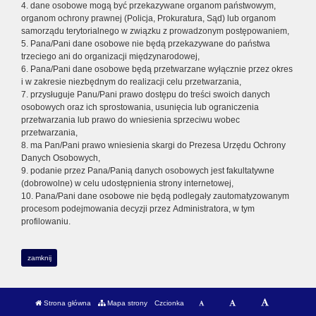
4. dane osobowe mogą być przekazywane organom państwowym,
organom ochrony prawnej (Policja, Prokuratura, Sąd) lub organom
samorządu terytorialnego w związku z prowadzonym postępowaniem,
5. Pana/Pani dane osobowe nie będą przekazywane do państwa
trzeciego ani do organizacji międzynarodowej,
6. Pana/Pani dane osobowe będą przetwarzane wyłącznie przez okres
i w zakresie niezbędnym do realizacji celu przetwarzania,
7. przysługuje Panu/Pani prawo dostępu do treści swoich danych
osobowych oraz ich sprostowania, usunięcia lub ograniczenia
przetwarzania lub prawo do wniesienia sprzeciwu wobec
przetwarzania,
8. ma Pan/Pani prawo wniesienia skargi do Prezesa Urzędu Ochrony
Danych Osobowych,
9. podanie przez Pana/Panią danych osobowych jest fakultatywne
(dobrowolne) w celu udostępnienia strony internetowej,
10. Pana/Pani dane osobowe nie będą podlegały zautomatyzowanym
procesom podejmowania decyzji przez Administratora, w tym
profilowaniu.
zamknij
Strona główna
Mapa strony
Czcionka