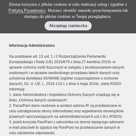
Strona korzysta z plików cookies w celu realizacji usług i zgodnie z
Polityką Prywatności
. Możesz określić warunki przechowywania lub
dostępu do plików cookies w Twojej przeglądarce.
Akceptuję ciasteczka
Informacja Administratora
Na podstawie art. 13 ust. 1 i 2 Rozporządzenia Parlamentu
Europejskiego i Rady (UE) 2016/679 z dnia 27 kwietnia 2016r. w
sprawie ochrony osób fizycznych w związku z przetwarzaniem danych
osobowych i w sprawie swobodnego przepływu takich danych oraz
uchylenia dyrektywy 95/46/WE (ogólne rozporządzenie o ochronie
danych), Dz. U. UE. L. 2016.119.1 z dnia 4 maja 2016r., dalej RODO
informuję:
1. dane Administratora i Inspektora Ochrony Danych znajdują się w
linku „Ochrona danych osobowych”,
2. Pana/Pani dane osobowe w postaci adresu IP, są przetwarzane w
celu udostępniania strony internetowej oraz wypełnienia obowiązków
prawnych spoczywających na administratorze(art.6 ust.1 lit.c RODO),
3. jeżeli korzysta Pan/Pani z odnośnika na stronie będącego adresem
e-mail placówki to zgadza się Pan/Pani na przetwarzanie danych w
celu udzielenia odpowiedzi,