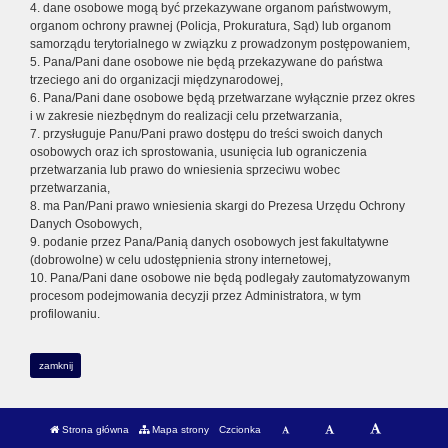
4. dane osobowe mogą być przekazywane organom państwowym,
organom ochrony prawnej (Policja, Prokuratura, Sąd) lub organom
samorządu terytorialnego w związku z prowadzonym postępowaniem,
5. Pana/Pani dane osobowe nie będą przekazywane do państwa
trzeciego ani do organizacji międzynarodowej,
6. Pana/Pani dane osobowe będą przetwarzane wyłącznie przez okres
i w zakresie niezbędnym do realizacji celu przetwarzania,
7. przysługuje Panu/Pani prawo dostępu do treści swoich danych
osobowych oraz ich sprostowania, usunięcia lub ograniczenia
przetwarzania lub prawo do wniesienia sprzeciwu wobec
przetwarzania,
8. ma Pan/Pani prawo wniesienia skargi do Prezesa Urzędu Ochrony
Danych Osobowych,
9. podanie przez Pana/Panią danych osobowych jest fakultatywne
(dobrowolne) w celu udostępnienia strony internetowej,
10. Pana/Pani dane osobowe nie będą podlegały zautomatyzowanym
procesom podejmowania decyzji przez Administratora, w tym
profilowaniu.
zamknij
Strona główna
Mapa strony
Czcionka