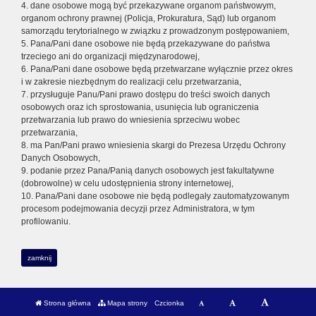
4. dane osobowe mogą być przekazywane organom państwowym,
organom ochrony prawnej (Policja, Prokuratura, Sąd) lub organom
samorządu terytorialnego w związku z prowadzonym postępowaniem,
5. Pana/Pani dane osobowe nie będą przekazywane do państwa
trzeciego ani do organizacji międzynarodowej,
6. Pana/Pani dane osobowe będą przetwarzane wyłącznie przez okres
i w zakresie niezbędnym do realizacji celu przetwarzania,
7. przysługuje Panu/Pani prawo dostępu do treści swoich danych
osobowych oraz ich sprostowania, usunięcia lub ograniczenia
przetwarzania lub prawo do wniesienia sprzeciwu wobec
przetwarzania,
8. ma Pan/Pani prawo wniesienia skargi do Prezesa Urzędu Ochrony
Danych Osobowych,
9. podanie przez Pana/Panią danych osobowych jest fakultatywne
(dobrowolne) w celu udostępnienia strony internetowej,
10. Pana/Pani dane osobowe nie będą podlegały zautomatyzowanym
procesom podejmowania decyzji przez Administratora, w tym
profilowaniu.
zamknij
Strona główna
Mapa strony
Czcionka