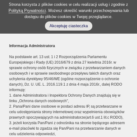
Strona korzysta z plików cookies w celu realizacji usług i zgodnie z
Polityką Prywatności
. Możesz określić warunki przechowywania lub
dostępu do plików cookies w Twojej przeglądarce.
Akceptuję ciasteczka
Informacja Administratora
Na podstawie art. 13 ust. 1 i 2 Rozporządzenia Parlamentu
Europejskiego i Rady (UE) 2016/679 z dnia 27 kwietnia 2016r. w
sprawie ochrony osób fizycznych w związku z przetwarzaniem danych
osobowych i w sprawie swobodnego przepływu takich danych oraz
uchylenia dyrektywy 95/46/WE (ogólne rozporządzenie o ochronie
danych), Dz. U. UE. L. 2016.119.1 z dnia 4 maja 2016r., dalej RODO
informuję:
1. dane Administratora i Inspektora Ochrony Danych znajdują się w
linku „Ochrona danych osobowych”,
2. Pana/Pani dane osobowe w postaci adresu IP, są przetwarzane w
celu udostępniania strony internetowej oraz wypełnienia obowiązków
prawnych spoczywających na administratorze(art.6 ust.1 lit.c RODO),
3. jeżeli korzysta Pan/Pani z odnośnika na stronie będącego adresem
e-mail placówki to zgadza się Pan/Pani na przetwarzanie danych w
celu udzielenia odpowiedzi,