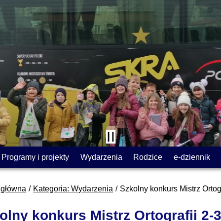
Programy i projekty
Wydarzenia
Rodzice
e-dziennik
 główna
Kategoria: Wydarzenia
Szkolny konkurs Mistrz Ortogr
olny konkurs Mistrz Ortografii 2-