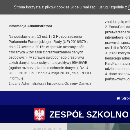
Strona korzysta z plików cookies w celu realizacji usług i zgodnie z
znajdują się w
Informacja Administratora
2. Pana/Pani da
przetwarzane w
Na podstawie art. 13 ust. 1 i 2 Rozporządzenia
internetowej o
Parlamentu Europejskiego i Rady (UE) 2016/679 z
prawnych spocz
dnia 27 kwietnia 2016r. w sprawie ochrony osób
ust.1 lit.c RODO
fizycznych w związku z przetwarzaniem danych
3. jeżeli korzy
osobowych i w sprawie swobodnego przepływu
będącego adres
takich danych oraz uchylenia dyrektywy 95/46/WE
Pan/Pani na pr
(ogólne rozporządzenie o ochronie danych), Dz. U.
udzielenia odp
UE. L. 2016.119.1 z dnia 4 maja 2016r., dalej RODO
4. dane osobo
informuję:
państwowym, or
1. dane Administratora i Inspektora Ochrony Danych
Stro
ZESPÓŁ SZKOLNO 