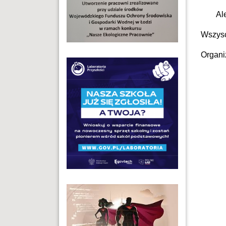
Al
Wszysc
Organi