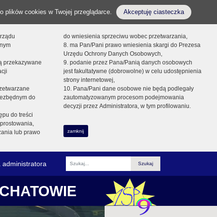
o plików cookies w Twojej przeglądarce.
Akceptuję ciasteczka
orządu
do wniesienia sprzeciwu wobec przetwarzania,
onym
8. ma Pan/Pani prawo wniesienia skargi do Prezesa
Urzędu Ochrony Danych Osobowych,
dą przekazywane
9. podanie przez Pana/Panią danych osobowych
cji
jest fakultatywne (dobrowolne) w celu udostępnienia
strony internetowej,
zetwarzane
10. Pana/Pani dane osobowe nie będą podlegały
niezbędnym do
zautomatyzowanym procesom podejmowania
decyzji przez Administratora, w tym profilowaniu.
ępu do treści
prostowania,
zamknij
zania lub prawo
 administratora
Fraza
ŁCHATOWIE