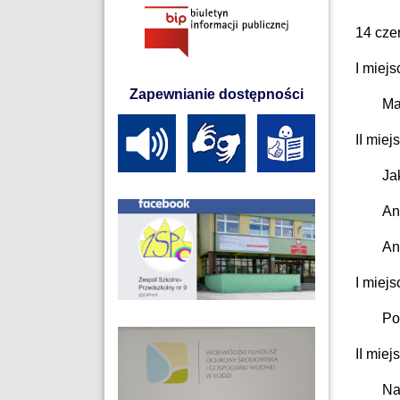
14 czer
I miejs
Zapewnianie dostępności
Ma
II miej
Ja
An
Ant
I miejs
Po
II miej
Na