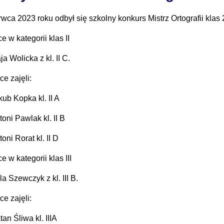
wca 2023 roku odbył się szkolny konkurs Mistrz Ortografii klas 
ce w kategorii klas II
ja Wolicka z kl. II C.
sce zajęli:
kub Kopka kl. II A
toni Pawlak kl. II B
oni Rorat kl. II D
ce w kategorii klas III
la Szewczyk z kl. III B.
sce zajęli:
tan Śliwa kl. IIIA