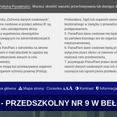
Polityką Prywatności
. Możesz określić warunki przechowywania lub dostępu d
 linku „Ochrona danych osobowych”,
Prokuratura, Sąd) lub organom sam
ne osobowe w postaci adresu IP, są
terytorialnego w związku z prowadz
 celu udostępniania strony
postępowaniem,
raz wypełnienia obowiązków
5. Pana/Pani dane osobowe nie bę
ywających na administratorze(art.6
do państwa trzeciego ani do organiza
),
międzynarodowej,
sta Pan/Pani z odnośnika na stronie
6. Pana/Pani dane osobowe będą pr
em e-mail placówki to zgadza się
wyłącznie przez okres i w zakresie 
zetwarzanie danych w celu
realizacji celu przetwarzania,
owiedzi,
7. przysługuje Panu/Pani prawo dost
we mogą być przekazywane organom
swoich danych osobowych oraz ich s
ganom ochrony prawnej (Policja,
usunięcia lub ograniczenia przetwar
na główna
Mapa strony
Czcionka
Kontrast
Informacja
- PRZEDSZKOLNY NR 9 W BE