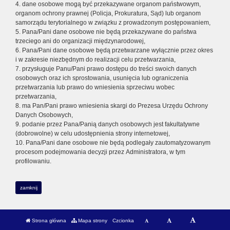
4. dane osobowe mogą być przekazywane organom państwowym,
organom ochrony prawnej (Policja, Prokuratura, Sąd) lub organom
samorządu terytorialnego w związku z prowadzonym postępowaniem,
5. Pana/Pani dane osobowe nie będą przekazywane do państwa
trzeciego ani do organizacji międzynarodowej,
6. Pana/Pani dane osobowe będą przetwarzane wyłącznie przez okres
i w zakresie niezbędnym do realizacji celu przetwarzania,
7. przysługuje Panu/Pani prawo dostępu do treści swoich danych
osobowych oraz ich sprostowania, usunięcia lub ograniczenia
przetwarzania lub prawo do wniesienia sprzeciwu wobec
przetwarzania,
8. ma Pan/Pani prawo wniesienia skargi do Prezesa Urzędu Ochrony
Danych Osobowych,
9. podanie przez Pana/Panią danych osobowych jest fakultatywne
(dobrowolne) w celu udostępnienia strony internetowej,
10. Pana/Pani dane osobowe nie będą podlegały zautomatyzowanym
procesom podejmowania decyzji przez Administratora, w tym
profilowaniu.
zamknij
Strona główna
Mapa strony
Czcionka