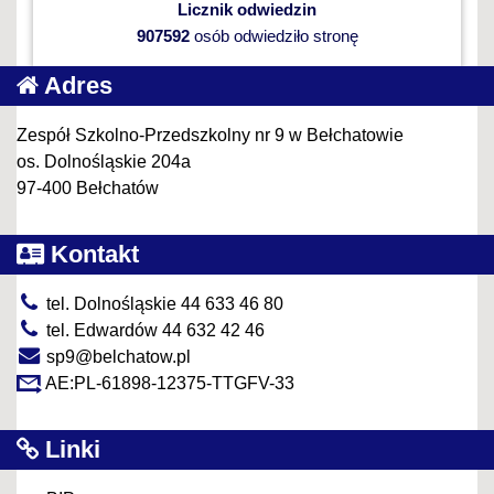
Licznik odwiedzin
907592
osób odwiedziło stronę
Adres
Zespół Szkolno-Przedszkolny nr 9 w Bełchatowie
os. Dolnośląskie 204a
97-400 Bełchatów
Kontakt
tel. Dolnośląskie 44 633 46 80
tel. Edwardów 44 632 42 46
sp9@belchatow.pl
AE:PL-61898-12375-TTGFV-33
Linki