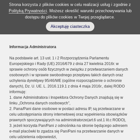
Strona korzysta z plików cookies w celu realizacji usług i zgodnie z
Polityką Prywatności
. Możesz określić warunki przechowywania lub
dostępu do plików cookies w Twojej przeglądarce.
Akceptuję ciasteczka
Informacja Administratora
Na podstawie art. 13 ust. 1 i 2 Rozporządzenia Parlamentu
Europejskiego i Rady (UE) 2016/679 z dnia 27 kwietnia 2016r. w
sprawie ochrony osób fizycznych w związku z przetwarzaniem danych
osobowych i w sprawie swobodnego przepływu takich danych oraz
uchylenia dyrektywy 95/46/WE (ogólne rozporządzenie o ochronie
danych), Dz. U. UE. L. 2016.119.1 z dnia 4 maja 2016r., dalej RODO
informuję:
1. dane Administratora i Inspektora Ochrony Danych znajdują się w
linku „Ochrona danych osobowych”,
2. Pana/Pani dane osobowe w postaci adresu IP, są przetwarzane w
celu udostępniania strony internetowej oraz wypełnienia obowiązków
prawnych spoczywających na administratorze(art.6 ust.1 lit.c RODO),
3. jeżeli korzysta Pan/Pani z odnośnika na stronie będącego adresem
e-mail placówki to zgadza się Pan/Pani na przetwarzanie danych w
celu udzielenia odpowiedzi,