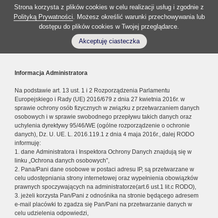
Strona korzysta z plików cookies w celu realizacji usług i zgodnie z
Polityką Prywatności
. Możesz określić warunki przechowywania lub
dostępu do plików cookies w Twojej przeglądarce.
Akceptuję ciasteczka
Informacja Administratora
Na podstawie art. 13 ust. 1 i 2 Rozporządzenia Parlamentu
Europejskiego i Rady (UE) 2016/679 z dnia 27 kwietnia 2016r. w
sprawie ochrony osób fizycznych w związku z przetwarzaniem danych
osobowych i w sprawie swobodnego przepływu takich danych oraz
uchylenia dyrektywy 95/46/WE (ogólne rozporządzenie o ochronie
danych), Dz. U. UE. L. 2016.119.1 z dnia 4 maja 2016r., dalej RODO
informuję:
1. dane Administratora i Inspektora Ochrony Danych znajdują się w
linku „Ochrona danych osobowych”,
2. Pana/Pani dane osobowe w postaci adresu IP, są przetwarzane w
celu udostępniania strony internetowej oraz wypełnienia obowiązków
prawnych spoczywających na administratorze(art.6 ust.1 lit.c RODO),
3. jeżeli korzysta Pan/Pani z odnośnika na stronie będącego adresem
e-mail placówki to zgadza się Pan/Pani na przetwarzanie danych w
celu udzielenia odpowiedzi,