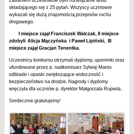
Zadaniem uczestników było rozwiązanie testu
składającego się z 25 pytań. Wszyscy uczniowie
wykazali się dużą znajomością przepisów ruchu
drogowego.
I miejsce zajął Franciszek Walczak, II miejsce
zdobyli Alicja Mączyńska i Paweł Lipiński, III
miejsce zajął Gracjan Tenentka.
Uczestnicy konkursu otrzymali dyplomy, upominki oraz
ufundowane przez p. nadkomisarz Sylwię Maros
odblaski i opaski zwiększające widoczność i
bezpieczeństwo na drodze. Nagrody i dyplomy
wręczyła dla uczniów p. dyrektor Małgorzata Rupieta.
Serdecznie gratulujemy!