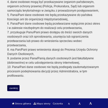
4. dane osobowe mogą być przekazywane organom państwowym,
organom ochrony prawnej (Policja, Prokuratura, Sąd) lub organom
samorządu terytorialnego w związku z prowadzonym postępowaniem,
5. Pana/Pani dane osobowe nie będą przekazywane do państwa
trzeciego ani do organizacji międzynarodowej,
6. Pana/Pani dane osobowe będą przetwarzane wyłącznie przez okres
i w zakresie niezbędnym do realizacji celu przetwarzania,
7. przysługuje Panu/Pani prawo dostępu do treści swoich danych
osobowych oraz ich sprostowania, usunięcia lub ograniczenia
przetwarzania lub prawo do wniesienia sprzeciwu wobec
przetwarzania,
8. ma Pan/Pani prawo wniesienia skargi do Prezesa Urzędu Ochrony
Danych Osobowych,
9. podanie przez Pana/Panią danych osobowych jest fakultatywne
(dobrowolne) w celu udostępnienia strony internetowej,
10. Pana/Pani dane osobowe nie będą podlegały zautomatyzowanym
procesom podejmowania decyzji przez Administratora, w tym
profilowaniu.
zamknij
Strona główna
Mapa strony
Czcionka