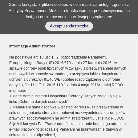
Strona korzysta z plików cookies w celu realizacji usług i zgodnie z
Polityką Prywatności
. Możesz określić warunki przechowywania lub
dostępu do plików cookies w Twojej przeglądarce.
Akceptuję ciasteczka
Informacja Administratora
Na podstawie art. 13 ust. 1 i 2 Rozporządzenia Parlamentu
Europejskiego i Rady (UE) 2016/679 z dnia 27 kwietnia 2016r. w
sprawie ochrony osób fizycznych w związku z przetwarzaniem danych
osobowych i w sprawie swobodnego przepływu takich danych oraz
uchylenia dyrektywy 95/46/WE (ogólne rozporządzenie o ochronie
danych), Dz. U. UE. L. 2016.119.1 z dnia 4 maja 2016r., dalej RODO
informuję:
1. dane Administratora i Inspektora Ochrony Danych znajdują się w
linku „Ochrona danych osobowych”,
2. Pana/Pani dane osobowe w postaci adresu IP, są przetwarzane w
celu udostępniania strony internetowej oraz wypełnienia obowiązków
prawnych spoczywających na administratorze(art.6 ust.1 lit.c RODO),
3. jeżeli korzysta Pan/Pani z odnośnika na stronie będącego adresem
e-mail placówki to zgadza się Pan/Pani na przetwarzanie danych w
celu udzielenia odpowiedzi,