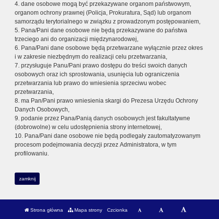
4. dane osobowe mogą być przekazywane organom państwowym,
organom ochrony prawnej (Policja, Prokuratura, Sąd) lub organom
samorządu terytorialnego w związku z prowadzonym postępowaniem,
5. Pana/Pani dane osobowe nie będą przekazywane do państwa
trzeciego ani do organizacji międzynarodowej,
6. Pana/Pani dane osobowe będą przetwarzane wyłącznie przez okres
i w zakresie niezbędnym do realizacji celu przetwarzania,
7. przysługuje Panu/Pani prawo dostępu do treści swoich danych
osobowych oraz ich sprostowania, usunięcia lub ograniczenia
przetwarzania lub prawo do wniesienia sprzeciwu wobec
przetwarzania,
8. ma Pan/Pani prawo wniesienia skargi do Prezesa Urzędu Ochrony
Danych Osobowych,
9. podanie przez Pana/Panią danych osobowych jest fakultatywne
(dobrowolne) w celu udostępnienia strony internetowej,
10. Pana/Pani dane osobowe nie będą podlegały zautomatyzowanym
procesom podejmowania decyzji przez Administratora, w tym
profilowaniu.
zamknij
Strona główna
Mapa strony
Czcionka