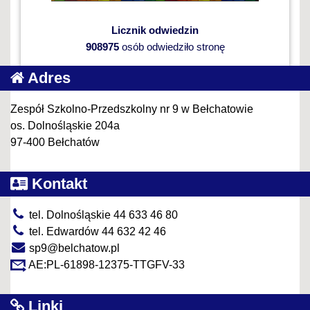
Licznik odwiedzin
908975
osób odwiedziło stronę
Adres
Zespół Szkolno-Przedszkolny nr 9 w Bełchatowie
os. Dolnośląskie 204a
97-400 Bełchatów
Kontakt
tel. Dolnośląskie 44 633 46 80
tel. Edwardów 44 632 42 46
sp9@belchatow.pl
AE:PL-61898-12375-TTGFV-33
Linki