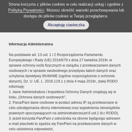
Strona korzysta z plików cookies w celu realizacji usług i zgodnie z
Polityką Prywatności
. Możesz określić warunki przechowywania lub
dostępu do plików cookies w Twojej przeglądarce.
Akceptuję ciasteczka
Informacja Administratora
Na podstawie art. 13 ust. 1 i 2 Rozporządzenia Parlamentu
Europejskiego i Rady (UE) 2016/679 z dnia 27 kwietnia 2016r. w
sprawie ochrony osób fizycznych w związku z przetwarzaniem danych
osobowych i w sprawie swobodnego przepływu takich danych oraz
uchylenia dyrektywy 95/46/WE (ogólne rozporządzenie o ochronie
danych), Dz. U. UE. L. 2016.119.1 z dnia 4 maja 2016r., dalej RODO
informuję:
1. dane Administratora i Inspektora Ochrony Danych znajdują się w
linku „Ochrona danych osobowych”,
2. Pana/Pani dane osobowe w postaci adresu IP, są przetwarzane w
celu udostępniania strony internetowej oraz wypełnienia obowiązków
prawnych spoczywających na administratorze(art.6 ust.1 lit.c RODO),
3. jeżeli korzysta Pan/Pani z odnośnika na stronie będącego adresem
e-mail placówki to zgadza się Pan/Pani na przetwarzanie danych w
celu udzielenia odpowiedzi,