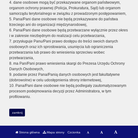
4. dane osobowe mogą być przekazywane organom państwowym,
organom ochrony prawnej (Policja, Prokuratura, Sąd) lub organom
samorządu terytorialnego w związku z prowadzonym postępowaniem,
5. Pana/Pani dane osobowe nie będą przekazywane do państwa
trzeciego ani do organizacji międzynarodowej,
6. Pana/Pani dane osobowe będą przetwarzane wyłącznie przez okres
i w zakresie niezbędnym do realizacji celu przetwarzania,
7. przysługuje Panu/Pani prawo dostępu do treści swoich danych
osobowych oraz ich sprostowania, usunięcia lub ograniczenia
przetwarzania lub prawo do wniesienia sprzeciwu wobec
przetwarzania,
8. ma Pan/Pani prawo wniesienia skargi do Prezesa Urzędu Ochrony
Danych Osobowych,
9. podanie przez Pana/Panią danych osobowych jest fakultatywne
(dobrowolne) w celu udostępnienia strony internetowej,
10. Pana/Pani dane osobowe nie będą podlegały zautomatyzowanym
procesom podejmowania decyzji przez Administratora, w tym
profilowaniu.
zamknij
Strona główna
Mapa strony
Czcionka