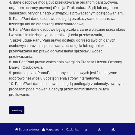
4. dane osobowe mogą być przekazywane organom państwowym,
organom ochrony prawnej (Policja, Prokuratura, Sąd) lub organom
samorządu terytorialnego w związku z prowadzonym postępowaniem,
5. Pana/Pani dane osobowe nie będą przekazywane do państwa
trzeciego ani do organizacji międzynarodowej,
6. Pana/Pani dane osobowe będą przetwarzane wyłącznie przez okres
i w zakresie niezbędnym do realizacji celu przetwarzania,
7. przysługuje Panu/Pani prawo dostępu do treści swoich danych
osobowych oraz ich sprostowania, usunięcia lub ograniczenia
przetwarzania lub prawo do wniesienia sprzeciwu wobec
przetwarzania,
8. ma Pan/Pani prawo wniesienia skargi do Prezesa Urzędu Ochrony
Danych Osobowych,
9. podanie przez Pana/Panią danych osobowych jest fakultatywne
(dobrowolne) w celu udostępnienia strony internetowej,
10. Pana/Pani dane osobowe nie będą podlegały zautomatyzowanym
procesom podejmowania decyzji przez Administratora, w tym
profilowaniu.
zamknij
Strona główna
Mapa strony
Czcionka