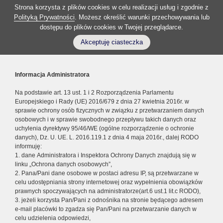
Strona korzysta z plików cookies w celu realizacji usług i zgodnie z
Polityką Prywatności
. Możesz określić warunki przechowywania lub
dostępu do plików cookies w Twojej przeglądarce.
Akceptuję ciasteczka
Informacja Administratora
Na podstawie art. 13 ust. 1 i 2 Rozporządzenia Parlamentu
Europejskiego i Rady (UE) 2016/679 z dnia 27 kwietnia 2016r. w
sprawie ochrony osób fizycznych w związku z przetwarzaniem danych
osobowych i w sprawie swobodnego przepływu takich danych oraz
uchylenia dyrektywy 95/46/WE (ogólne rozporządzenie o ochronie
danych), Dz. U. UE. L. 2016.119.1 z dnia 4 maja 2016r., dalej RODO
informuję:
1. dane Administratora i Inspektora Ochrony Danych znajdują się w
linku „Ochrona danych osobowych”,
2. Pana/Pani dane osobowe w postaci adresu IP, są przetwarzane w
celu udostępniania strony internetowej oraz wypełnienia obowiązków
prawnych spoczywających na administratorze(art.6 ust.1 lit.c RODO),
3. jeżeli korzysta Pan/Pani z odnośnika na stronie będącego adresem
e-mail placówki to zgadza się Pan/Pani na przetwarzanie danych w
celu udzielenia odpowiedzi,