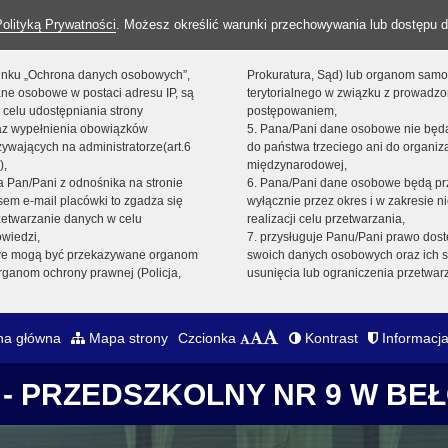
Polityką Prywatności
. Możesz określić warunki przechowywania lub dostępu d
 linku „Ochrona danych osobowych”,
Prokuratura, Sąd) lub organom sam
ne osobowe w postaci adresu IP, są
terytorialnego w związku z prowadz
 celu udostępniania strony
postępowaniem,
raz wypełnienia obowiązków
5. Pana/Pani dane osobowe nie bę
ywających na administratorze(art.6
do państwa trzeciego ani do organiza
),
międzynarodowej,
sta Pan/Pani z odnośnika na stronie
6. Pana/Pani dane osobowe będą pr
em e-mail placówki to zgadza się
wyłącznie przez okres i w zakresie 
zetwarzanie danych w celu
realizacji celu przetwarzania,
owiedzi,
7. przysługuje Panu/Pani prawo dost
we mogą być przekazywane organom
swoich danych osobowych oraz ich s
ganom ochrony prawnej (Policja,
usunięcia lub ograniczenia przetwar
na główna
Mapa strony
Czcionka
Kontrast
Informacja
- PRZEDSZKOLNY NR 9 W BE