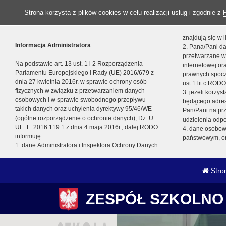
Strona korzysta z plików cookies w celu realizacji usług i zgodnie z
znajdują się w
Informacja Administratora
2. Pana/Pani da
przetwarzane w
Na podstawie art. 13 ust. 1 i 2 Rozporządzenia
internetowej o
Parlamentu Europejskiego i Rady (UE) 2016/679 z
prawnych spocz
dnia 27 kwietnia 2016r. w sprawie ochrony osób
ust.1 lit.c RODO
fizycznych w związku z przetwarzaniem danych
3. jeżeli korzy
osobowych i w sprawie swobodnego przepływu
będącego adres
takich danych oraz uchylenia dyrektywy 95/46/WE
Pan/Pani na pr
(ogólne rozporządzenie o ochronie danych), Dz. U.
udzielenia odp
UE. L. 2016.119.1 z dnia 4 maja 2016r., dalej RODO
4. dane osobo
informuję:
państwowym, or
1. dane Administratora i Inspektora Ochrony Danych
Stro
ZESPÓŁ SZKOLNO 