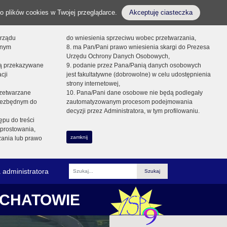
o plików cookies w Twojej przeglądarce.
Akceptuję ciasteczka
orządu
do wniesienia sprzeciwu wobec przetwarzania,
onym
8. ma Pan/Pani prawo wniesienia skargi do Prezesa
Urzędu Ochrony Danych Osobowych,
dą przekazywane
9. podanie przez Pana/Panią danych osobowych
cji
jest fakultatywne (dobrowolne) w celu udostępnienia
strony internetowej,
zetwarzane
10. Pana/Pani dane osobowe nie będą podlegały
niezbędnym do
zautomatyzowanym procesom podejmowania
decyzji przez Administratora, w tym profilowaniu.
ępu do treści
prostowania,
zamknij
zania lub prawo
 administratora
Fraza
ŁCHATOWIE