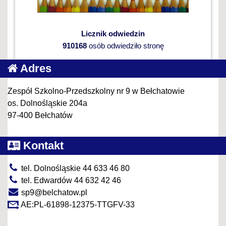
Licznik odwiedzin
910168
osób odwiedziło stronę
Adres
Zespół Szkolno-Przedszkolny nr 9 w Bełchatowie
os. Dolnośląskie 204a
97-400 Bełchatów
Kontakt
tel. Dolnośląskie 44 633 46 80
tel. Edwardów 44 632 42 46
sp9@belchatow.pl
AE:PL-61898-12375-TTGFV-33