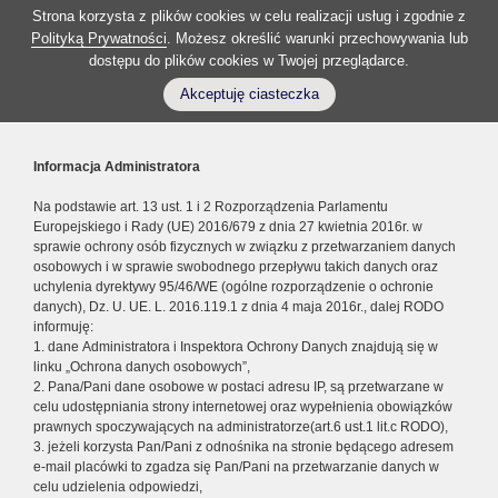
Strona korzysta z plików cookies w celu realizacji usług i zgodnie z
Polityką Prywatności
. Możesz określić warunki przechowywania lub
dostępu do plików cookies w Twojej przeglądarce.
Akceptuję ciasteczka
Informacja Administratora
Na podstawie art. 13 ust. 1 i 2 Rozporządzenia Parlamentu
Europejskiego i Rady (UE) 2016/679 z dnia 27 kwietnia 2016r. w
sprawie ochrony osób fizycznych w związku z przetwarzaniem danych
osobowych i w sprawie swobodnego przepływu takich danych oraz
uchylenia dyrektywy 95/46/WE (ogólne rozporządzenie o ochronie
danych), Dz. U. UE. L. 2016.119.1 z dnia 4 maja 2016r., dalej RODO
informuję:
1. dane Administratora i Inspektora Ochrony Danych znajdują się w
linku „Ochrona danych osobowych”,
2. Pana/Pani dane osobowe w postaci adresu IP, są przetwarzane w
celu udostępniania strony internetowej oraz wypełnienia obowiązków
prawnych spoczywających na administratorze(art.6 ust.1 lit.c RODO),
3. jeżeli korzysta Pan/Pani z odnośnika na stronie będącego adresem
e-mail placówki to zgadza się Pan/Pani na przetwarzanie danych w
celu udzielenia odpowiedzi,