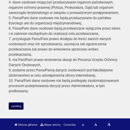
4. dane osobowe mogą być przekazywane organom państwowym,
organom ochrony prawnej (Policja, Prokuratura, Sąd) lub organom
samorządu terytorialnego w związku z prowadzonym postępowaniem,
5. Pana/Pani dane osobowe nie będą przekazywane do państwa
trzeciego ani do organizacji międzynarodowej,
6. Pana/Pani dane osobowe będą przetwarzane wyłącznie przez okres
i w zakresie niezbędnym do realizacji celu przetwarzania,
7. przysługuje Panu/Pani prawo dostępu do treści swoich danych
osobowych oraz ich sprostowania, usunięcia lub ograniczenia
przetwarzania lub prawo do wniesienia sprzeciwu wobec
przetwarzania,
8. ma Pan/Pani prawo wniesienia skargi do Prezesa Urzędu Ochrony
Danych Osobowych,
9. podanie przez Pana/Panią danych osobowych jest fakultatywne
(dobrowolne) w celu udostępnienia strony internetowej,
10. Pana/Pani dane osobowe nie będą podlegały zautomatyzowanym
procesom podejmowania decyzji przez Administratora, w tym
profilowaniu.
zamknij
Strona główna
Mapa strony
Czcionka