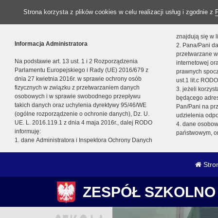
Strona korzysta z plików cookies w celu realizacji usług i zgodnie z
znajdują się w
Informacja Administratora
2. Pana/Pani da
przetwarzane w
Na podstawie art. 13 ust. 1 i 2 Rozporządzenia
internetowej o
Parlamentu Europejskiego i Rady (UE) 2016/679 z
prawnych spocz
dnia 27 kwietnia 2016r. w sprawie ochrony osób
ust.1 lit.c RODO
fizycznych w związku z przetwarzaniem danych
3. jeżeli korzy
osobowych i w sprawie swobodnego przepływu
będącego adres
takich danych oraz uchylenia dyrektywy 95/46/WE
Pan/Pani na pr
(ogólne rozporządzenie o ochronie danych), Dz. U.
udzielenia odp
UE. L. 2016.119.1 z dnia 4 maja 2016r., dalej RODO
4. dane osobo
informuję:
państwowym, or
1. dane Administratora i Inspektora Ochrony Danych
Stro
ZESPÓŁ SZKOLNO 