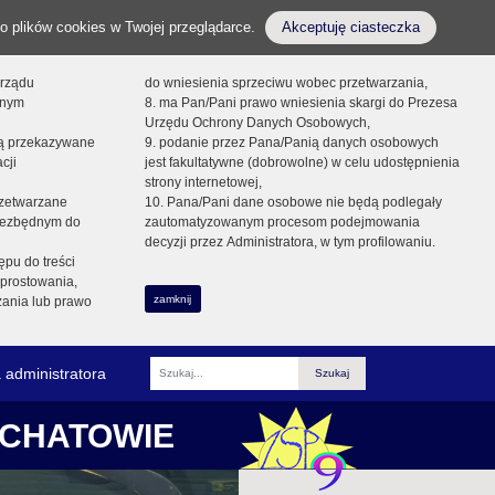
o plików cookies w Twojej przeglądarce.
Akceptuję ciasteczka
orządu
do wniesienia sprzeciwu wobec przetwarzania,
onym
8. ma Pan/Pani prawo wniesienia skargi do Prezesa
Urzędu Ochrony Danych Osobowych,
dą przekazywane
9. podanie przez Pana/Panią danych osobowych
cji
jest fakultatywne (dobrowolne) w celu udostępnienia
strony internetowej,
zetwarzane
10. Pana/Pani dane osobowe nie będą podlegały
niezbędnym do
zautomatyzowanym procesom podejmowania
decyzji przez Administratora, w tym profilowaniu.
ępu do treści
prostowania,
zamknij
zania lub prawo
 administratora
Fraza
ŁCHATOWIE