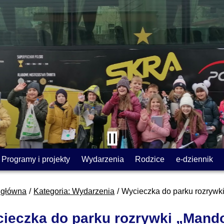
Programy i projekty
Wydarzenia
Rodzice
e-dziennik
 główna
Kategoria: Wydarzenia
Wycieczka do parku rozrywki
ieczka do parku rozrywki „Mando