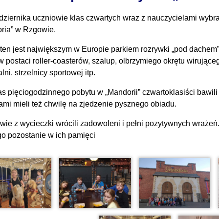
dziernika uczniowie klas czwartych wraz z nauczycielami wybra
ria” w Rzgowie.
 ten jest największym w Europie parkiem rozrywki „pod dachem”
w postaci roller-coasterów, szalup, olbrzymiego okrętu wirujące
lni, strzelnicy sportowej itp.
s pięciogodzinnego pobytu w „Mandorii” czwartoklasiści bawili
jami mieli też chwilę na zjedzenie pysznego obiadu.
wie z wycieczki wrócili zadowoleni i pełni pozytywnych wraże
go pozostanie w ich pamięci