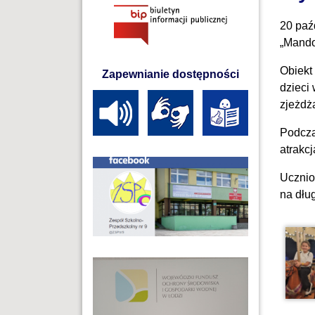
20 paź
„Mando
Obiekt
Zapewnianie dostępności
dzieci 
zjeżdża
Podcza
atrakc
Ucznio
na dłu