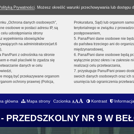
Polityką Prywatności
. Możesz określić warunki przechowywania lub dostępu d
 linku „Ochrona danych osobowych”,
Prokuratura, Sąd) lub organom sam
ne osobowe w postaci adresu IP, są
terytorialnego w związku z prowadz
 celu udostępniania strony
postępowaniem,
raz wypełnienia obowiązków
5. Pana/Pani dane osobowe nie bę
ywających na administratorze(art.6
do państwa trzeciego ani do organiza
),
międzynarodowej,
sta Pan/Pani z odnośnika na stronie
6. Pana/Pani dane osobowe będą pr
em e-mail placówki to zgadza się
wyłącznie przez okres i w zakresie 
zetwarzanie danych w celu
realizacji celu przetwarzania,
owiedzi,
7. przysługuje Panu/Pani prawo dost
we mogą być przekazywane organom
swoich danych osobowych oraz ich s
ganom ochrony prawnej (Policja,
usunięcia lub ograniczenia przetwar
na główna
Mapa strony
Czcionka
Kontrast
Informacja
- PRZEDSZKOLNY NR 9 W BE