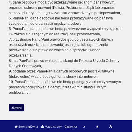
4. dane osobowe mogą być przekazywane organom państwowym,
organom ochrony prawnej (Policja, Prokuratura, Sąd) lub organom
samorządu terytorialnego w związku z prowadzonym postępowaniem,
5. Pana/Pani dane osobowe nie będą przekazywane do państwa
trzeciego ani do organizacji międzynarodowej,
6. Pana/Pani dane osobowe będą przetwarzane wyłącznie przez okres
i w zakresie niezbędnym do realizacji celu przetwarzania,
7. przysługuje Panu/Pani prawo dostępu do treści swoich danych
osobowych oraz ich sprostowania, usunięcia lub ograniczenia
przetwarzania lub prawo do wniesienia sprzeciwu wobec
przetwarzania,
8. ma Pan/Pani prawo wniesienia skargi do Prezesa Urzędu Ochrony
Danych Osobowych,
9. podanie przez Pana/Panią danych osobowych jest fakultatywne
(dobrowolne) w celu udostępnienia strony internetowej,
10. Pana/Pani dane osobowe nie będą podlegały zautomatyzowanym
procesom podejmowania decyzji przez Administratora, w tym
profilowaniu.
zamknij
Strona główna
Mapa strony
Czcionka