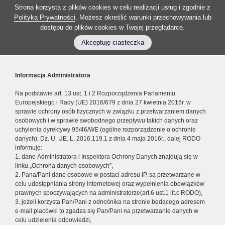
Strona korzysta z plików cookies w celu realizacji usług i zgodnie z
Polityką Prywatności
. Możesz określić warunki przechowywania lub
dostępu do plików cookies w Twojej przeglądarce.
Akceptuję ciasteczka
Informacja Administratora
Na podstawie art. 13 ust. 1 i 2 Rozporządzenia Parlamentu
Europejskiego i Rady (UE) 2016/679 z dnia 27 kwietnia 2016r. w
sprawie ochrony osób fizycznych w związku z przetwarzaniem danych
osobowych i w sprawie swobodnego przepływu takich danych oraz
uchylenia dyrektywy 95/46/WE (ogólne rozporządzenie o ochronie
danych), Dz. U. UE. L. 2016.119.1 z dnia 4 maja 2016r., dalej RODO
informuję:
1. dane Administratora i Inspektora Ochrony Danych znajdują się w
linku „Ochrona danych osobowych”,
2. Pana/Pani dane osobowe w postaci adresu IP, są przetwarzane w
celu udostępniania strony internetowej oraz wypełnienia obowiązków
prawnych spoczywających na administratorze(art.6 ust.1 lit.c RODO),
3. jeżeli korzysta Pan/Pani z odnośnika na stronie będącego adresem
e-mail placówki to zgadza się Pan/Pani na przetwarzanie danych w
celu udzielenia odpowiedzi,