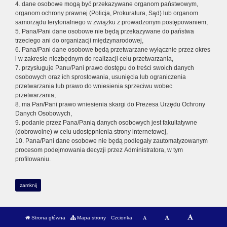
4. dane osobowe mogą być przekazywane organom państwowym,
organom ochrony prawnej (Policja, Prokuratura, Sąd) lub organom
samorządu terytorialnego w związku z prowadzonym postępowaniem,
5. Pana/Pani dane osobowe nie będą przekazywane do państwa
trzeciego ani do organizacji międzynarodowej,
6. Pana/Pani dane osobowe będą przetwarzane wyłącznie przez okres
i w zakresie niezbędnym do realizacji celu przetwarzania,
7. przysługuje Panu/Pani prawo dostępu do treści swoich danych
osobowych oraz ich sprostowania, usunięcia lub ograniczenia
przetwarzania lub prawo do wniesienia sprzeciwu wobec
przetwarzania,
8. ma Pan/Pani prawo wniesienia skargi do Prezesa Urzędu Ochrony
Danych Osobowych,
9. podanie przez Pana/Panią danych osobowych jest fakultatywne
(dobrowolne) w celu udostępnienia strony internetowej,
10. Pana/Pani dane osobowe nie będą podlegały zautomatyzowanym
procesom podejmowania decyzji przez Administratora, w tym
profilowaniu.
zamknij
Strona główna
Mapa strony
Czcionka