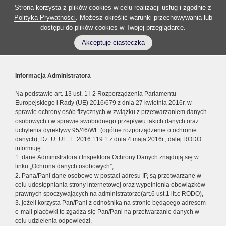
Strona korzysta z plików cookies w celu realizacji usług i zgodnie z
Polityką Prywatności
. Możesz określić warunki przechowywania lub
dostępu do plików cookies w Twojej przeglądarce.
Akceptuję ciasteczka
Informacja Administratora
Na podstawie art. 13 ust. 1 i 2 Rozporządzenia Parlamentu
Europejskiego i Rady (UE) 2016/679 z dnia 27 kwietnia 2016r. w
sprawie ochrony osób fizycznych w związku z przetwarzaniem danych
osobowych i w sprawie swobodnego przepływu takich danych oraz
uchylenia dyrektywy 95/46/WE (ogólne rozporządzenie o ochronie
danych), Dz. U. UE. L. 2016.119.1 z dnia 4 maja 2016r., dalej RODO
informuję:
1. dane Administratora i Inspektora Ochrony Danych znajdują się w
linku „Ochrona danych osobowych”,
2. Pana/Pani dane osobowe w postaci adresu IP, są przetwarzane w
celu udostępniania strony internetowej oraz wypełnienia obowiązków
prawnych spoczywających na administratorze(art.6 ust.1 lit.c RODO),
3. jeżeli korzysta Pan/Pani z odnośnika na stronie będącego adresem
e-mail placówki to zgadza się Pan/Pani na przetwarzanie danych w
celu udzielenia odpowiedzi,