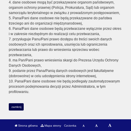
4. dane osobowe mogą być przekazywane organom państwowym,
organom ochrony prawnej (Policja, Prokuratura, Sąd) lub organom
samorządu terytorialnego w związku z prowadzonym postępowaniem,
5. Pana/Pani dane osobowe nie będą przekazywane do państwa
trzeciego ani do organizacji międzynarodowej,
6. Pana/Pani dane osobowe będą przetwarzane wyłącznie przez okres
i w zakresie niezbędnym do realizacji celu przetwarzania,
7. przysługuje Panu/Pani prawo dostępu do treści swoich danych
osobowych oraz ich sprostowania, usunięcia lub ograniczenia
przetwarzania lub prawo do wniesienia sprzeciwu wobec
przetwarzania,
8. ma Pan/Pani prawo wniesienia skargi do Prezesa Urzędu Ochrony
Danych Osobowych,
9. podanie przez Pana/Panią danych osobowych jest fakultatywne
(dobrowolne) w celu udostępnienia strony internetowej,
10. Pana/Pani dane osobowe nie będą podlegały zautomatyzowanym
procesom podejmowania decyzji przez Administratora, w tym
profilowaniu.
zamknij
Strona główna
Mapa strony
Czcionka