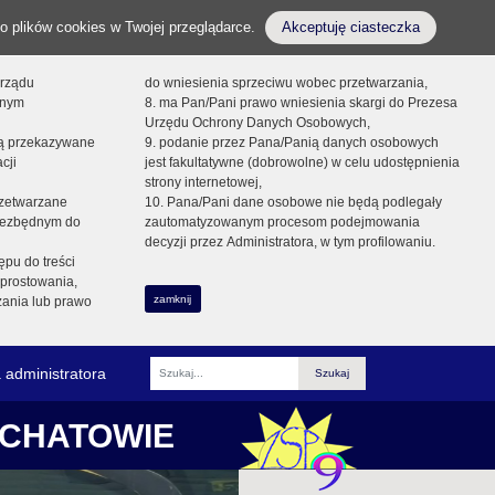
o plików cookies w Twojej przeglądarce.
Akceptuję ciasteczka
orządu
do wniesienia sprzeciwu wobec przetwarzania,
onym
8. ma Pan/Pani prawo wniesienia skargi do Prezesa
Urzędu Ochrony Danych Osobowych,
dą przekazywane
9. podanie przez Pana/Panią danych osobowych
cji
jest fakultatywne (dobrowolne) w celu udostępnienia
strony internetowej,
zetwarzane
10. Pana/Pani dane osobowe nie będą podlegały
niezbędnym do
zautomatyzowanym procesom podejmowania
decyzji przez Administratora, w tym profilowaniu.
ępu do treści
prostowania,
zamknij
zania lub prawo
 administratora
Fraza
ŁCHATOWIE