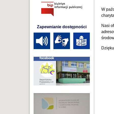
W paźd
charyta
Nasi o
Zapewnianie dostępności
adreso
środow
Dzięku