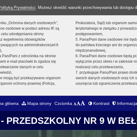
Polityką Prywatności
. Możesz określić warunki przechowywania lub dostępu d
 linku „Ochrona danych osobowych”,
Prokuratura, Sąd) lub organom sam
ne osobowe w postaci adresu IP, są
terytorialnego w związku z prowadz
 celu udostępniania strony
postępowaniem,
raz wypełnienia obowiązków
5. Pana/Pani dane osobowe nie bę
ywających na administratorze(art.6
do państwa trzeciego ani do organiza
),
międzynarodowej,
sta Pan/Pani z odnośnika na stronie
6. Pana/Pani dane osobowe będą pr
em e-mail placówki to zgadza się
wyłącznie przez okres i w zakresie 
zetwarzanie danych w celu
realizacji celu przetwarzania,
owiedzi,
7. przysługuje Panu/Pani prawo dost
we mogą być przekazywane organom
swoich danych osobowych oraz ich s
ganom ochrony prawnej (Policja,
usunięcia lub ograniczenia przetwar
na główna
Mapa strony
Czcionka
Kontrast
Informacja
- PRZEDSZKOLNY NR 9 W BE