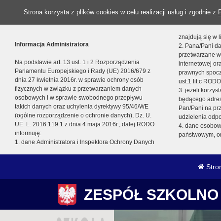
Strona korzysta z plików cookies w celu realizacji usług i zgodnie z
znajdują się w
Informacja Administratora
2. Pana/Pani da
przetwarzane w
Na podstawie art. 13 ust. 1 i 2 Rozporządzenia
internetowej o
Parlamentu Europejskiego i Rady (UE) 2016/679 z
prawnych spocz
dnia 27 kwietnia 2016r. w sprawie ochrony osób
ust.1 lit.c RODO
fizycznych w związku z przetwarzaniem danych
3. jeżeli korzy
osobowych i w sprawie swobodnego przepływu
będącego adres
takich danych oraz uchylenia dyrektywy 95/46/WE
Pan/Pani na pr
(ogólne rozporządzenie o ochronie danych), Dz. U.
udzielenia odp
UE. L. 2016.119.1 z dnia 4 maja 2016r., dalej RODO
4. dane osobo
informuję:
państwowym, or
1. dane Administratora i Inspektora Ochrony Danych
Stro
ZESPÓŁ SZKOLNO 