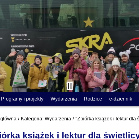
Programy i projekty
Wydarzenia
Rodzice
e-dziennik
 główna
Kategoria: Wydarzenia
"Zbiórka książek i lektur dla
iórka książek i lektur dla świetli