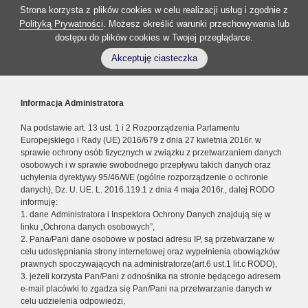
Strona korzysta z plików cookies w celu realizacji usług i zgodnie z
Polityką Prywatności
. Możesz określić warunki przechowywania lub
dostępu do plików cookies w Twojej przeglądarce.
Akceptuję ciasteczka
Informacja Administratora
Na podstawie art. 13 ust. 1 i 2 Rozporządzenia Parlamentu
Europejskiego i Rady (UE) 2016/679 z dnia 27 kwietnia 2016r. w
sprawie ochrony osób fizycznych w związku z przetwarzaniem danych
osobowych i w sprawie swobodnego przepływu takich danych oraz
uchylenia dyrektywy 95/46/WE (ogólne rozporządzenie o ochronie
danych), Dz. U. UE. L. 2016.119.1 z dnia 4 maja 2016r., dalej RODO
informuję:
1. dane Administratora i Inspektora Ochrony Danych znajdują się w
linku „Ochrona danych osobowych”,
2. Pana/Pani dane osobowe w postaci adresu IP, są przetwarzane w
celu udostępniania strony internetowej oraz wypełnienia obowiązków
prawnych spoczywających na administratorze(art.6 ust.1 lit.c RODO),
3. jeżeli korzysta Pan/Pani z odnośnika na stronie będącego adresem
e-mail placówki to zgadza się Pan/Pani na przetwarzanie danych w
celu udzielenia odpowiedzi,