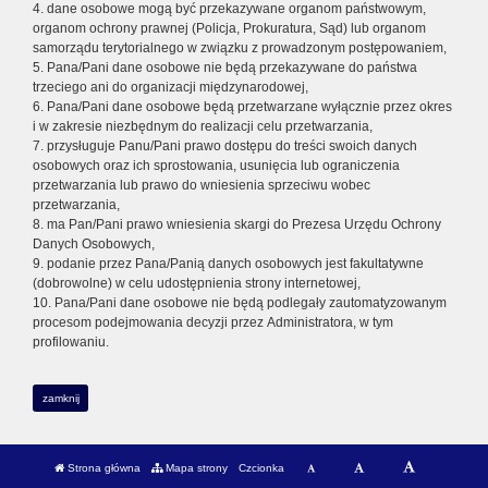
4. dane osobowe mogą być przekazywane organom państwowym,
organom ochrony prawnej (Policja, Prokuratura, Sąd) lub organom
samorządu terytorialnego w związku z prowadzonym postępowaniem,
5. Pana/Pani dane osobowe nie będą przekazywane do państwa
trzeciego ani do organizacji międzynarodowej,
6. Pana/Pani dane osobowe będą przetwarzane wyłącznie przez okres
i w zakresie niezbędnym do realizacji celu przetwarzania,
7. przysługuje Panu/Pani prawo dostępu do treści swoich danych
osobowych oraz ich sprostowania, usunięcia lub ograniczenia
przetwarzania lub prawo do wniesienia sprzeciwu wobec
przetwarzania,
8. ma Pan/Pani prawo wniesienia skargi do Prezesa Urzędu Ochrony
Danych Osobowych,
9. podanie przez Pana/Panią danych osobowych jest fakultatywne
(dobrowolne) w celu udostępnienia strony internetowej,
10. Pana/Pani dane osobowe nie będą podlegały zautomatyzowanym
procesom podejmowania decyzji przez Administratora, w tym
profilowaniu.
zamknij
Strona główna
Mapa strony
Czcionka