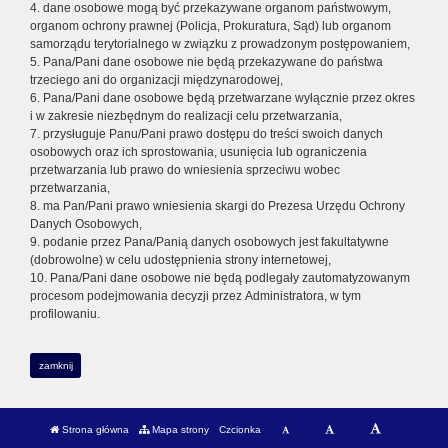
4. dane osobowe mogą być przekazywane organom państwowym,
organom ochrony prawnej (Policja, Prokuratura, Sąd) lub organom
samorządu terytorialnego w związku z prowadzonym postępowaniem,
5. Pana/Pani dane osobowe nie będą przekazywane do państwa
trzeciego ani do organizacji międzynarodowej,
6. Pana/Pani dane osobowe będą przetwarzane wyłącznie przez okres
i w zakresie niezbędnym do realizacji celu przetwarzania,
7. przysługuje Panu/Pani prawo dostępu do treści swoich danych
osobowych oraz ich sprostowania, usunięcia lub ograniczenia
przetwarzania lub prawo do wniesienia sprzeciwu wobec
przetwarzania,
8. ma Pan/Pani prawo wniesienia skargi do Prezesa Urzędu Ochrony
Danych Osobowych,
9. podanie przez Pana/Panią danych osobowych jest fakultatywne
(dobrowolne) w celu udostępnienia strony internetowej,
10. Pana/Pani dane osobowe nie będą podlegały zautomatyzowanym
procesom podejmowania decyzji przez Administratora, w tym
profilowaniu.
zamknij
Strona główna
Mapa strony
Czcionka