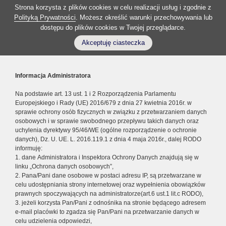
Strona korzysta z plików cookies w celu realizacji usług i zgodnie z
Polityką Prywatności
. Możesz określić warunki przechowywania lub
dostępu do plików cookies w Twojej przeglądarce.
Akceptuję ciasteczka
Informacja Administratora
Na podstawie art. 13 ust. 1 i 2 Rozporządzenia Parlamentu
Europejskiego i Rady (UE) 2016/679 z dnia 27 kwietnia 2016r. w
sprawie ochrony osób fizycznych w związku z przetwarzaniem danych
osobowych i w sprawie swobodnego przepływu takich danych oraz
uchylenia dyrektywy 95/46/WE (ogólne rozporządzenie o ochronie
danych), Dz. U. UE. L. 2016.119.1 z dnia 4 maja 2016r., dalej RODO
informuję:
1. dane Administratora i Inspektora Ochrony Danych znajdują się w
linku „Ochrona danych osobowych”,
2. Pana/Pani dane osobowe w postaci adresu IP, są przetwarzane w
celu udostępniania strony internetowej oraz wypełnienia obowiązków
prawnych spoczywających na administratorze(art.6 ust.1 lit.c RODO),
3. jeżeli korzysta Pan/Pani z odnośnika na stronie będącego adresem
e-mail placówki to zgadza się Pan/Pani na przetwarzanie danych w
celu udzielenia odpowiedzi,